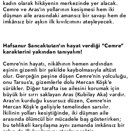
kadın olarak hikâyenin merkezinde yer alacak.
Cemre ve Aras'ın yollarının kesişmesi hem iki
düşman aile arasındaki amansız bir savaşı hem de
imkânsız bir aşkın ilk kıvılcımını ateşleyecek.
Hafsanur Sancaktutan'ın hayat verdiği "Cemre"
karakterini yakından tanıyalım!
Cemre'nin hayatı, nikâhının hemen ardından
eşinin gizemli bir şekilde kaybolmasıyla altüst
olur. Gerçeğin peşine düşen Cemre'nin yolculuğu,
onu Tarsus'a, gizemlerle dolu Mercan Köşk'e
sürükler. Diğer tarafta ise ailesini korumak için
büyük bir sırrı saklayan Aras (Kubilay Aka) vardır.
Aras'ın kurduğu kusursuz düzen, Cemre'nin
Mercan Köşk'e gelişiyle temelinden sarsılır.
İkilinin yolları kesiştiğinde, iki düşman aile
arasında ölümcül bir mücadele baş gösterirken;
bu tehlikeli karşılaşma aynı zamanda imkânsız bir