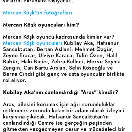
sırlarını ekranlara taşıyacak.
Mercan Köşk'ün fotoğrafları
Mercan Köşk oyuncuları kim?
Mercan Köşk oyuncu kadrosunda kimler var?
Mercan Köşk oyuncuları
Kubilay Aka, Hafsanur
Sancaktutan, Bertan Asllani, Mehmet Özgür,
Zeyno Eracar, Ulviye Karaca, Tülin Özen, Halil
Babür, Haki Biçici, Zehra Kelleci, Merve Şeyma
Zengin, Can Bartu Arslan, Selin Köseoğlu ve
Berna Cındıl gibi genç ve usta oyuncular birlikte
rol alıyor.
Kubilay Aka'nın canlandırdığı "Aras" kimdir?
Aras, ailesini korumak için ağır sorumluluklar
üstlenmek zorunda kalan bir adam olarak izleyici
karşısına çıkacak. Hafsanur Sancaktutan'ın
canlandırdığı Cemre ise gerçeğin peşinden
gitmekten vazgeçmeyen cesur ve mücadeleci bir