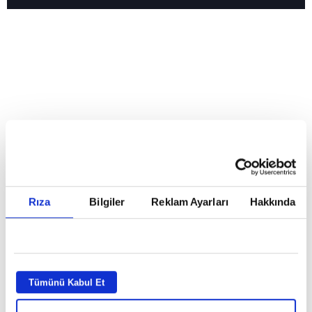
Reddet
HABERLER
Temmuz ayının lideri atv
Temmuz ayının lideri atv
Rıza
Bilgiler
Reklam Ayarları
Hakkında
GİRİŞ TARİHİ:
01.08.2026 10:40
GÜNCELLEME TARİHİ:
02.08.2026 09:59
ABONE OL
Tümünü Kabul Et