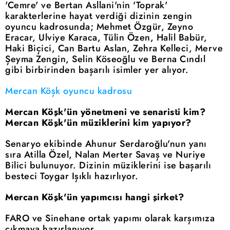
'Cemre' ve Bertan Asllani'nin 'Toprak'
karakterlerine hayat verdiği dizinin zengin
oyuncu kadrosunda; Mehmet Özgür, Zeyno
Eracar, Ulviye Karaca, Tülin Özen, Halil Babür,
Haki Biçici, Can Bartu Aslan, Zehra Kelleci, Merve
Şeyma Zengin, Selin Köseoğlu ve Berna Cındıl
gibi birbirinden başarılı isimler yer alıyor.
Mercan Köşk oyuncu kadrosu
Mercan Köşk'ün yönetmeni ve senaristi kim?
Mercan Köşk'ün müziklerini kim yapıyor?
Senaryo ekibinde Ahunur Serdaroğlu'nun yanı
sıra Atilla Özel, Nalan Merter Savaş ve Nuriye
Bilici bulunuyor. Dizinin müziklerini ise başarılı
besteci Toygar Işıklı hazırlıyor.
Mercan Köşk'ün yapımcısı hangi şirket?
FARO ve Sinehane ortak yapımı olarak karşımıza
çıkmaya hazırlanıyor.