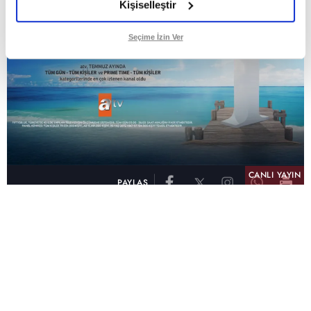
Kişiselleştir
Seçime İzin Ver
CANLI YAYIN
PAYLAŞ
atv, Türkiye'nin en çok izlenen televizyon kanalı
olma unvanını son 10 yıldır elinde tutmaya
devam ediyor. Fifty5 Blue Temmuz 2026
verilerine göre atv, Tüm Gün – Tüm Kişiler ve
Prime Time – Tüm Kişiler kategorilerinde ayı
birinci sırada tamamlayarak zirvedeki yerini
korudu.