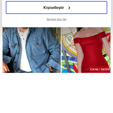
Kişiselleştir
Seçime İzin Ver
CANLI YAYIN
PAYLAŞ
Geçmişin yükü, kefaretin bedeli ve imkânsız bir
aşk aynı hikâyede buluşuyor.
KYN Yapım imzasını taşıyan ve yeni sezonda atv