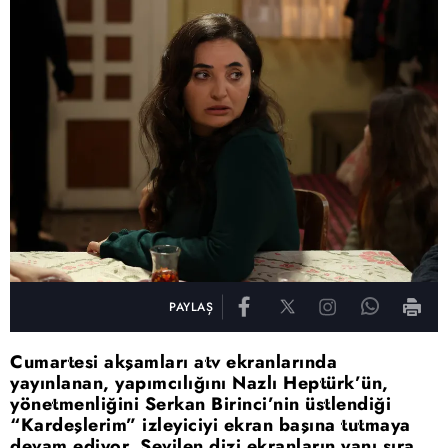
PAYLAŞ
Cumartesi akşamları atv ekranlarında
yayınlanan, yapımcılığını Nazlı Heptürk’ün,
yönetmenliğini Serkan Birinci’nin üstlendiği
“Kardeşlerim” izleyiciyi ekran başına tutmaya
devam ediyor. Sevilen dizi ekranların yanı sıra