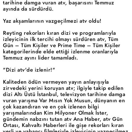
tarihine damga vuran atv, başarısını Temmuz
ayında da sürdürdü.
Yaz akşamlarının vazgeçilmezi atv oldu!
Reyting rekorları kıran dizi ve programlarıyla
izleyicinin ilk tercihi olmayı sürdüren atv, Tüm
Gün – Tüm Kişiler ve Prime Time – Tüm Kişiler
kategorilerinde elde ettiği izlenme oranlarıyla
Temmuz ayını lider tamamladı.
"Dizi atv'de izlenir!"
Kaliteden ödün vermeyen yayın anlayışıyla
zirvedeki yerini koruyan atv; ilgiyle takip edilen
dizi Altı Üstü İstanbul, televizyon tarihine damga
vuran yarışma Var Mısın Yok Musun, dünyanın en
çok kazandıran ve en çok izlenen bilgi
yarışmalarından Kim Milyoner Olmak İster,
gündemin nabzını tutan atv Ana Haber, atv Gün
Ortası, Kahvaltı Haberleri ile gişe rekorları kıran
yerli ve yabancı filmleriyle izleyicinin vazgeçilmez