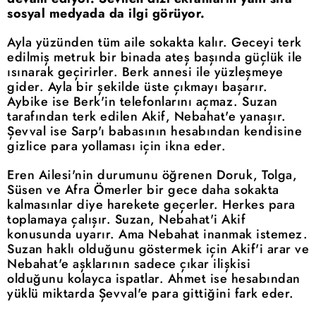
sosyal medyada da ilgi görüyor.
Ayla yüzünden tüm aile sokakta kalır. Geceyi terk
edilmiş metruk bir binada ateş başında güçlük ile
ısınarak geçirirler. Berk annesi ile yüzleşmeye
gider. Ayla bir şekilde üste çıkmayı başarır.
Aybike ise Berk'in telefonlarını açmaz. Suzan
tarafından terk edilen Akif, Nebahat'e yanaşır.
Şevval ise Sarp'ı babasının hesabından kendisine
gizlice para yollaması için ikna eder.
Eren Ailesi'nin durumunu öğrenen Doruk, Tolga,
Süsen ve Afra Ömerler bir gece daha sokakta
kalmasınlar diye harekete geçerler. Herkes para
toplamaya çalışır. Suzan, Nebahat'i Akif
konusunda uyarır. Ama Nebahat inanmak istemez.
Suzan haklı olduğunu göstermek için Akif'i arar ve
Nebahat'e aşklarının sadece çıkar ilişkisi
olduğunu kolayca ispatlar. Ahmet ise hesabından
yüklü miktarda Şevval'e para gittiğini fark eder.