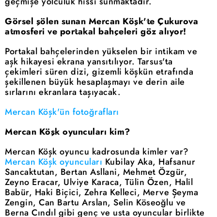
geçmişe yolculuk hissi sunmaktadır.
Görsel şölen sunan Mercan Köşk'te Çukurova
atmosferi ve portakal bahçeleri göz alıyor!
Portakal bahçelerinden yükselen bir intikam ve
aşk hikayesi ekrana yansıtılıyor. Tarsus'ta
çekimleri süren dizi, gizemli köşkün etrafında
şekillenen büyük hesaplaşmayı ve derin aile
sırlarını ekranlara taşıyacak.
Mercan Köşk'ün fotoğrafları
Mercan Köşk oyuncuları kim?
Mercan Köşk oyuncu kadrosunda kimler var?
Mercan Köşk oyuncuları
Kubilay Aka, Hafsanur
Sancaktutan, Bertan Asllani, Mehmet Özgür,
Zeyno Eracar, Ulviye Karaca, Tülin Özen, Halil
Babür, Haki Biçici, Zehra Kelleci, Merve Şeyma
Zengin, Can Bartu Arslan, Selin Köseoğlu ve
Berna Cındıl gibi genç ve usta oyuncular birlikte