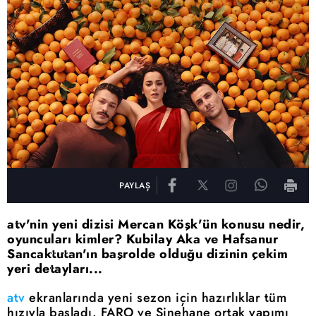
PAYLAŞ
atv'nin yeni dizisi Mercan Köşk'ün konusu nedir,
oyuncuları kimler? Kubilay Aka ve Hafsanur
Sancaktutan'ın başrolde olduğu dizinin çekim
yeri detayları...
atv
ekranlarında yeni sezon için hazırlıklar tüm
hızıyla başladı. FARO ve Sinehane ortak yapımı