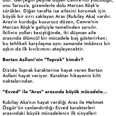
onu Tarsus'a, gizemlerle dolu Mercan Köşk'e
sürükler. Diğer tarafta ise ailesini korumak için
büyük bir sırrı saklayan Aras (Kubilay Aka) vardır.
Aras'ın kurduğu kusursuz düzen, Cemre'nin
Mercan Köşk'e gelişiyle temelinden sarsılır.
İkilinin yolları kesiştiğinde, iki düşman aile
arasında ölümcül bir mücadele baş gösterirken;
bu tehlikeli karşılaşma aynı zamanda imkânsız bir
aşkın da ilk kıvılcımını ateşleyecektir.
Bertan Asllani'nin "Toprak" kimdir?
Dizide Toprak karakterine hayat veren Bertan
Asllani hayat veriyor. Karakter hikayenin kilit
noktalarından.
"Esved" ile "Aras" arasında büyük mücadele...
Kubilay Aka'nın hayat verdiği Aras ile Mehmet
Özgür'ün canlandırdığı Esved karakterleri
arasındaki büyük mücadelenin ilk sinyalleri