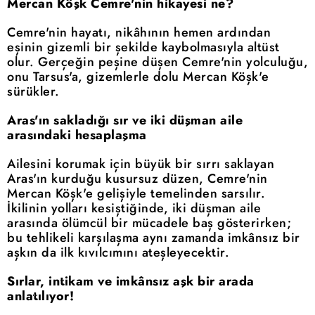
Mercan Köşk Cemre'nin hikayesi ne?
Cemre'nin hayatı, nikâhının hemen ardından
eşinin gizemli bir şekilde kaybolmasıyla altüst
olur. Gerçeğin peşine düşen Cemre'nin yolculuğu,
onu Tarsus'a, gizemlerle dolu Mercan Köşk'e
sürükler.
Aras'ın sakladığı sır ve iki düşman aile
arasındaki hesaplaşma
Ailesini korumak için büyük bir sırrı saklayan
Aras'ın kurduğu kusursuz düzen, Cemre'nin
Mercan Köşk'e gelişiyle temelinden sarsılır.
İkilinin yolları kesiştiğinde, iki düşman aile
arasında ölümcül bir mücadele baş gösterirken;
bu tehlikeli karşılaşma aynı zamanda imkânsız bir
aşkın da ilk kıvılcımını ateşleyecektir.
Sırlar, intikam ve imkânsız aşk bir arada
anlatılıyor!