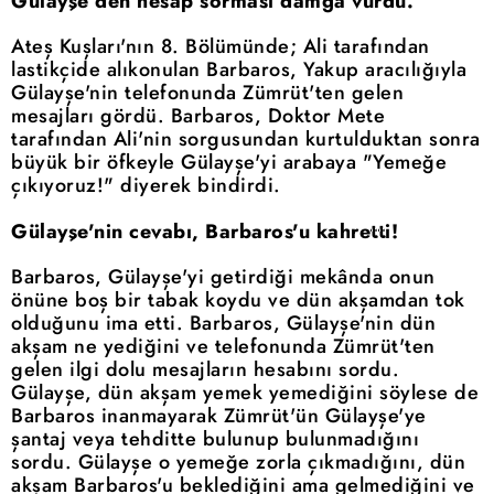
Gülayşe’den hesap sorması damga vurdu.
Ateş Kuşları'nın 8. Bölümünde; Ali tarafından
lastikçide alıkonulan Barbaros, Yakup aracılığıyla
Gülayşe'nin telefonunda Zümrüt'ten gelen
mesajları gördü. Barbaros, Doktor Mete
tarafından Ali'nin sorgusundan kurtulduktan sonra
büyük bir öfkeyle Gülayşe'yi arabaya "Yemeğe
çıkıyoruz!" diyerek bindirdi.
Gülayşe'nin cevabı, Barbaros'u kahretti!
Barbaros, Gülayşe'yi getirdiği mekânda onun
önüne boş bir tabak koydu ve dün akşamdan tok
olduğunu ima etti. Barbaros, Gülayşe'nin dün
akşam ne yediğini ve telefonunda Zümrüt'ten
gelen ilgi dolu mesajların hesabını sordu.
Gülayşe, dün akşam yemek yemediğini söylese de
Barbaros inanmayarak Zümrüt'ün Gülayşe'ye
şantaj veya tehditte bulunup bulunmadığını
sordu. Gülayşe o yemeğe zorla çıkmadığını, dün
akşam Barbaros'u beklediğini ama gelmediğini ve