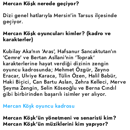
Mercan Köşk nerede geçiyor?
Dizi genel hatlarıyla Mersin'in Tarsus ilçesinde
geçiyor.
Mercan Köşk oyuncuları kimler? (kadro ve
karakterler)
Kubilay Aka'nın 'Aras', Hafsanur Sancaktutan'ın
'Cemre' ve Bertan Asllani'nin 'Toprak'
karakterlerine hayat verdiği dizinin zengin
oyuncu kadrosunda; Mehmet Özgür, Zeyno
Eracar, Ulviye Karaca, Tülin Özen, Halil Babür,
Haki Biçici, Can Bartu Aslan, Zehra Kelleci, Merve
Şeyma Zengin, Selin Köseoğlu ve Berna Cındıl
gibi birbirinden başarılı isimler yer alıyor.
Mercan Köşk oyuncu kadrosu
Mercan Köşk'ün yönetmeni ve senaristi kim?
Mercan Köşk'ün müziklerini kim yapıyor?