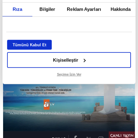
Temmuz ayının lideri atv
Rıza
Bilgiler
Reklam Ayarları
Hakkında
GİRİŞ TARİHİ:
01.08.2026 10:40
GÜNCELLEME TARİHİ:
02.08.2026 09:59
ABONE OL
Tümünü Kabul Et
Kişiselleştir
Seçime İzin Ver
CANLI YAYIN