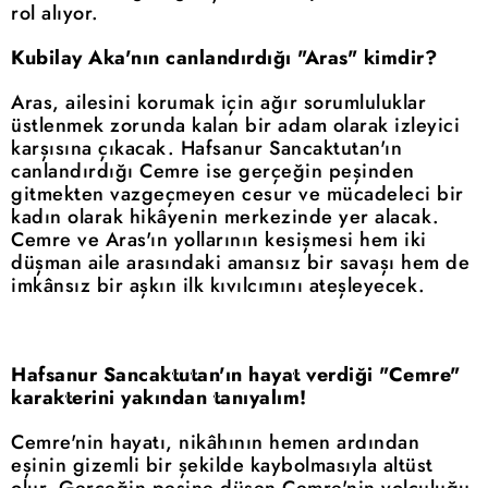
rol alıyor.
Kubilay Aka'nın canlandırdığı "Aras" kimdir?
Aras, ailesini korumak için ağır sorumluluklar
üstlenmek zorunda kalan bir adam olarak izleyici
karşısına çıkacak. Hafsanur Sancaktutan'ın
canlandırdığı Cemre ise gerçeğin peşinden
gitmekten vazgeçmeyen cesur ve mücadeleci bir
kadın olarak hikâyenin merkezinde yer alacak.
Cemre ve Aras'ın yollarının kesişmesi hem iki
düşman aile arasındaki amansız bir savaşı hem de
imkânsız bir aşkın ilk kıvılcımını ateşleyecek.
Hafsanur Sancaktutan'ın hayat verdiği "Cemre"
karakterini yakından tanıyalım!
Cemre'nin hayatı, nikâhının hemen ardından
eşinin gizemli bir şekilde kaybolmasıyla altüst
olur. Gerçeğin peşine düşen Cemre'nin yolculuğu,