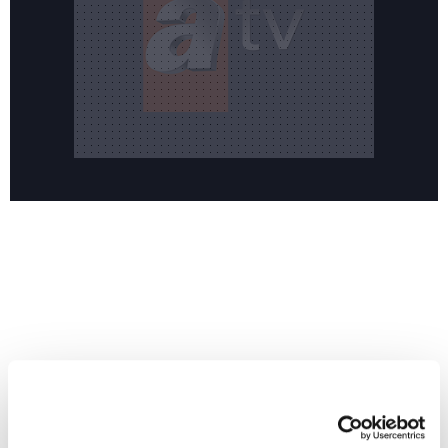
Reddet
HABERLER
Temmuz ayının lideri atv