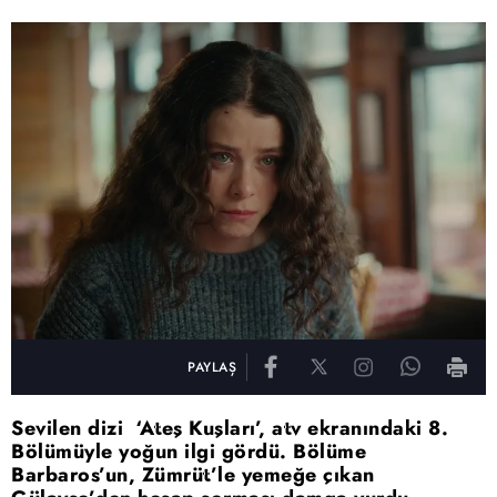
PAYLAŞ
Sevilen dizi ‘Ateş Kuşları’, atv ekranındaki 8.
Bölümüyle yoğun ilgi gördü. Bölüme
Barbaros’un, Zümrüt’le yemeğe çıkan