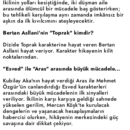
İkilinin yolları kesiştiğinde, iki düşman aile
arasında ölümcül bir mücadele baş gösterirken;
bu tehlikeli karşılaşma aynı zamanda imkânsız bir
aşkın da ilk kıvılcımını ateşleyecektir.
Bertan Asllani'nin "Toprak" kimdir?
Dizide Toprak karakterine hayat veren Bertan
Asllani hayat veriyor. Karakter hikayenin kilit
noktalarından.
"Esved" ile "Aras" arasında büyük mücadele...
Kubilay Aka'nın hayat verdiği Aras ile Mehmet
Özgür'ün canlandırdığı Esved karakterleri
arasındaki büyük mücadelenin ilk sinyalleri
veriliyor. İkilinin karşı karşıya geldiği sahnede
yükselen gerilim, Mercan Köşk'te kurulacak
dengelerin ve yaşanacak hesaplaşmaların
habercisi olurken, hikâyenin merkezindeki güç
savaşına dair dikkat çekiyor.