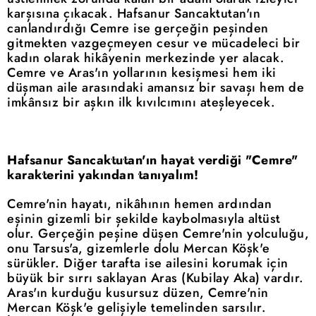
karşısına çıkacak. Hafsanur Sancaktutan'ın
canlandırdığı Cemre ise gerçeğin peşinden
gitmekten vazgeçmeyen cesur ve mücadeleci bir
kadın olarak hikâyenin merkezinde yer alacak.
Cemre ve Aras'ın yollarının kesişmesi hem iki
düşman aile arasındaki amansız bir savaşı hem de
imkânsız bir aşkın ilk kıvılcımını ateşleyecek.
Hafsanur Sancaktutan'ın hayat verdiği "Cemre"
karakterini yakından tanıyalım!
Cemre'nin hayatı, nikâhının hemen ardından
eşinin gizemli bir şekilde kaybolmasıyla altüst
olur. Gerçeğin peşine düşen Cemre'nin yolculuğu,
onu Tarsus'a, gizemlerle dolu Mercan Köşk'e
sürükler. Diğer tarafta ise ailesini korumak için
büyük bir sırrı saklayan Aras (Kubilay Aka) vardır.
Aras'ın kurduğu kusursuz düzen, Cemre'nin
Mercan Köşk'e gelişiyle temelinden sarsılır.