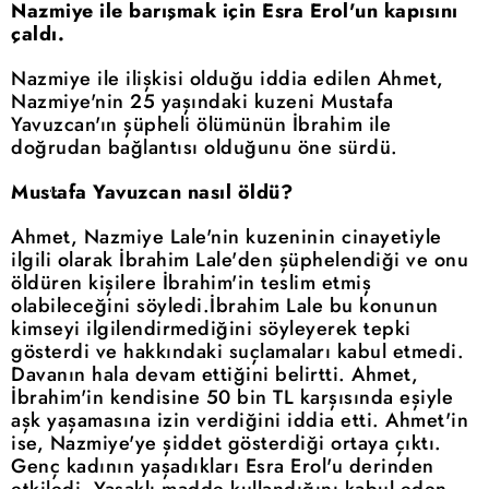
Nazmiye ile barışmak için Esra Erol'un kapısını
çaldı.
Nazmiye ile ilişkisi olduğu iddia edilen Ahmet,
Nazmiye'nin 25 yaşındaki kuzeni Mustafa
Yavuzcan'ın şüpheli ölümünün İbrahim ile
doğrudan bağlantısı olduğunu öne sürdü.
Mustafa Yavuzcan nasıl öldü?
Ahmet, Nazmiye Lale'nin kuzeninin cinayetiyle
ilgili olarak İbrahim Lale'den şüphelendiği ve onu
öldüren kişilere İbrahim'in teslim etmiş
olabileceğini söyledi.İbrahim Lale bu konunun
kimseyi ilgilendirmediğini söyleyerek tepki
gösterdi ve hakkındaki suçlamaları kabul etmedi.
Davanın hala devam ettiğini belirtti. Ahmet,
İbrahim'in kendisine 50 bin TL karşısında eşiyle
aşk yaşamasına izin verdiğini iddia etti. Ahmet'in
ise, Nazmiye'ye şiddet gösterdiği ortaya çıktı.
Genç kadının yaşadıkları Esra Erol'u derinden
etkiledi. Yasaklı madde kullandığını kabul eden