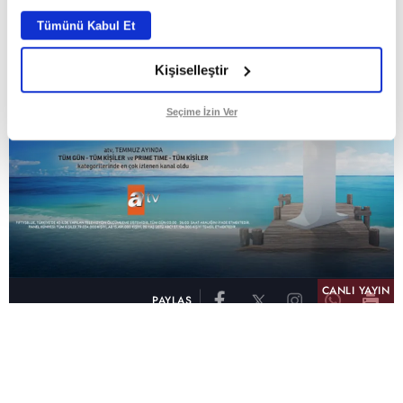
Tümünü Kabul Et
Kişiselleştir
Seçime İzin Ver
CANLI YAYIN
PAYLAŞ
atv, Türkiye'nin en çok izlenen televizyon kanalı
olma unvanını son 10 yıldır elinde tutmaya
devam ediyor. Fifty5 Blue Temmuz 2026