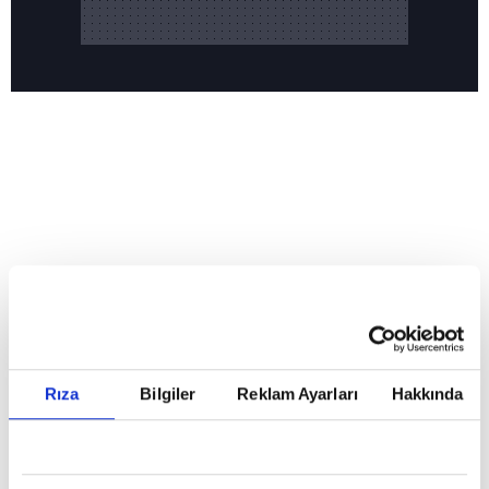
Reddet
HABERLER
Temmuz ayının lideri atv
Temmuz ayının lideri atv
Rıza
Bilgiler
Reklam Ayarları
Hakkında
GİRİŞ TARİHİ:
01.08.2026 10:40
GÜNCELLEME TARİHİ:
02.08.2026 09:59
ABONE OL