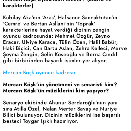
karakterler)
Kubilay Aka'nın 'Aras', Hafsanur Sancaktutan'ın
'Cemre' ve Bertan Asllani'nin 'Toprak'
karakterlerine hayat verdiği dizinin zengin
oyuncu kadrosunda; Mehmet Özgür, Zeyno
Eracar, Ulviye Karaca, Tülin Özen, Halil Babür,
Haki Biçici, Can Bartu Aslan, Zehra Kelleci, Merve
Şeyma Zengin, Selin Köseoğlu ve Berna Cındıl
gibi birbirinden başarılı isimler yer alıyor.
Mercan Köşk oyuncu kadrosu
Mercan Köşk'ün yönetmeni ve senaristi kim?
Mercan Köşk'ün müziklerini kim yapıyor?
Senaryo ekibinde Ahunur Serdaroğlu'nun yanı
sıra Atilla Özel, Nalan Merter Savaş ve Nuriye
Bilici bulunuyor. Dizinin müziklerini ise başarılı
besteci Toygar Işıklı hazırlıyor.