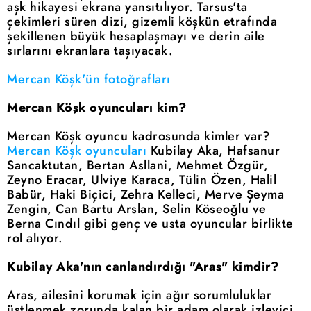
aşk hikayesi ekrana yansıtılıyor. Tarsus'ta
çekimleri süren dizi, gizemli köşkün etrafında
şekillenen büyük hesaplaşmayı ve derin aile
sırlarını ekranlara taşıyacak.
Mercan Köşk'ün fotoğrafları
Mercan Köşk oyuncuları kim?
Mercan Köşk oyuncu kadrosunda kimler var?
Mercan Köşk oyuncuları
Kubilay Aka, Hafsanur
Sancaktutan, Bertan Asllani, Mehmet Özgür,
Zeyno Eracar, Ulviye Karaca, Tülin Özen, Halil
Babür, Haki Biçici, Zehra Kelleci, Merve Şeyma
Zengin, Can Bartu Arslan, Selin Köseoğlu ve
Berna Cındıl gibi genç ve usta oyuncular birlikte
rol alıyor.
Kubilay Aka'nın canlandırdığı "Aras" kimdir?
Aras, ailesini korumak için ağır sorumluluklar
üstlenmek zorunda kalan bir adam olarak izleyici