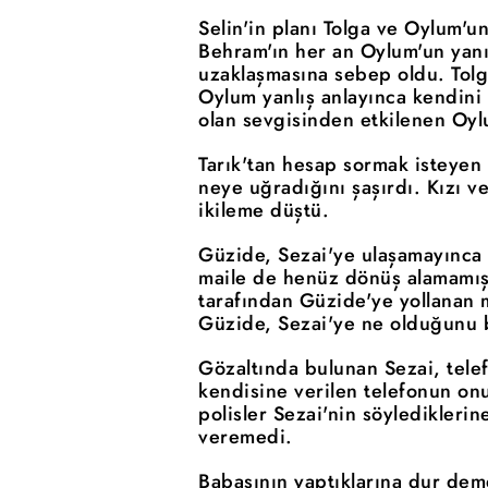
Selin'in planı Tolga ve Oylum'un
Behram'ın her an Oylum'un yan
uzaklaşmasına sebep oldu. Tolga
Oylum yanlış anlayınca kendini
olan sevgisinden etkilenen Oyl
Tarık'tan hesap sormak isteyen Ü
neye uğradığını şaşırdı. Kızı v
ikileme düştü.
Güzide, Sezai'ye ulaşamayınca b
maile de henüz dönüş alamamış
tarafından Güzide'ye yollanan 
Güzide, Sezai'ye ne olduğunu 
Gözaltında bulunan Sezai, tele
kendisine verilen telefonun on
polisler Sezai'nin söyledikler
veremedi.
Babasının yaptıklarına dur dem