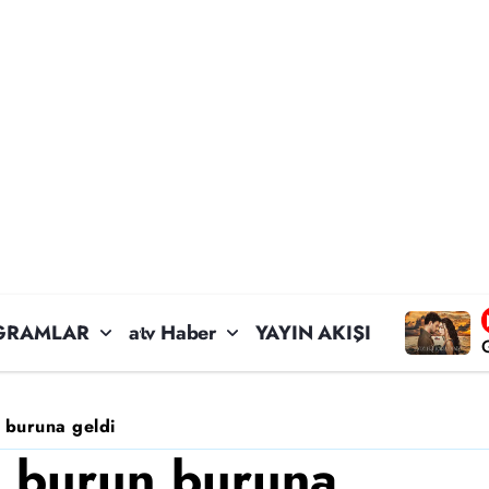
GRAMLAR
atv Haber
YAYIN AKIŞI
 buruna geldi
e burun buruna