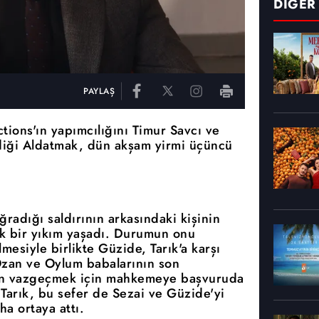
DİĞER
PAYLAŞ
ions'ın yapımcılığını Timur Savcı ve
diği Aldatmak, dün akşam yirmi üçüncü
radığı saldırının arkasındaki kişinin
k bir yıkım yaşadı. Durumun onu
esiyle birlikte Güzide, Tarık'a karşı
 Ozan ve Oylum babalarının son
an vazgeçmek için mahkemeye başvuruda
arık, bu sefer de Sezai ve Güzide'yi
ha ortaya attı.