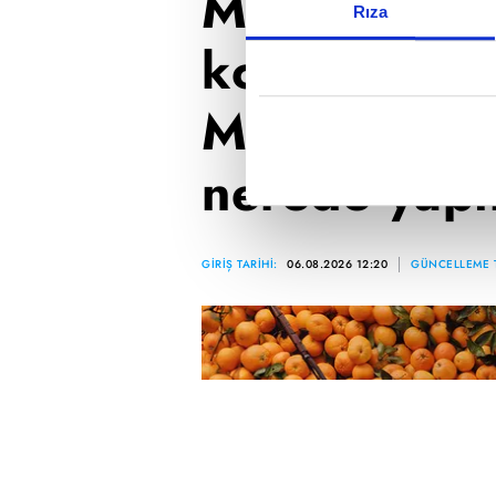
Mercan Köşk
Rıza
konusu ne? 
Mercan Köşk
nerede yapı
GİRİŞ TARİHİ:
06.08.2026 12:20
GÜNCELLEME T