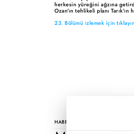
herkesin yüreğini ağzına getirdi
Ozan'ın tehlikeli planı Tarık'ın
23. Bölümü izlemek için tıklayı
Reddet
HABERLER
Mercan Köşk dizisi