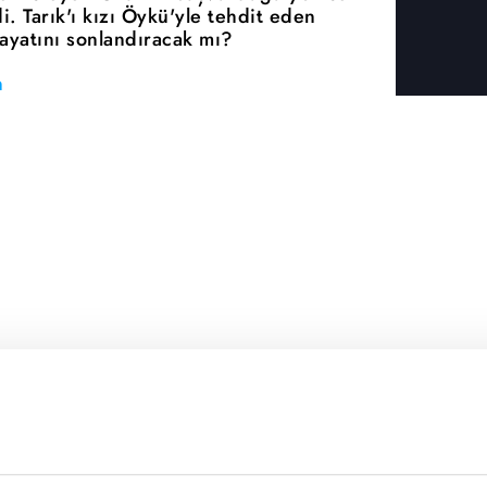
. Tarık'ı kızı Öykü'yle tehdit eden
 hayatını sonlandıracak mı?
n
nin konusu ne? Yeni dizi Mercan Köşk'ün çekimleri nered