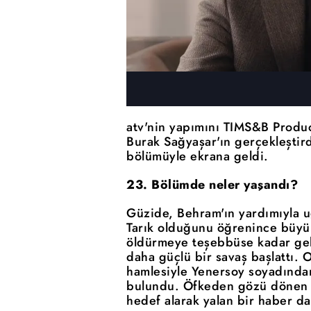
atv'nin yapımını TIMS&B Product
Burak Sağyaşar'ın gerçekleştir
bölümüyle ekrana geldi.
23. Bölümde neler yaşandı?
Güzide, Behram'ın yardımıyla uğ
Tarık olduğunu öğrenince büyü
öldürmeye teşebbüse kadar gelm
daha güçlü bir savaş başlattı.
hamlesiyle Yenersoy soyadınd
bulundu. Öfkeden gözü dönen T
hedef alarak yalan bir haber da