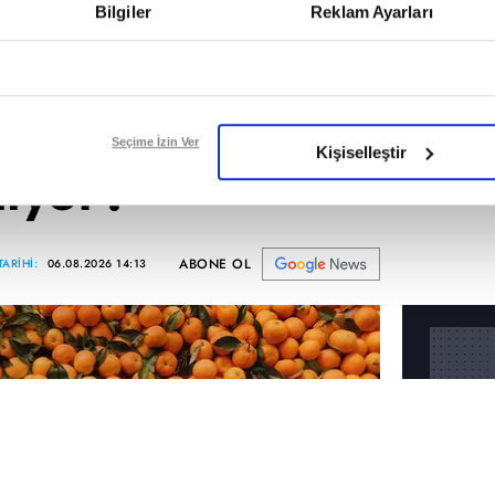
 dizisinin
Bilgiler
Reklam Ayarları
Yeni dizi
'ün çekimleri
Seçime İzin Ver
Kişiselleştir
lıyor?
ABONE OL
ARİHİ:
06.08.2026 14:13