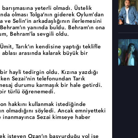
 barışmasına yeterli olmadı. Üstelik
ında olması Tolga'nın giderek Oylum'dan
 ve Selin'in arkadaşlığının ilerlemesini
 Behram'ın yanında buldu. Behram'ın ona
um, Behram'la sevgili oldu.
mit, Tarık'ın kendisine yaptığı teklifle
e ablası arasında kalarak büyük bir
ir hayli tedirgin oldu. Kızına yazdığı
ken Sezai'nin telefonundan Tarık
mesaj durumu karmaşık bir hale getirdi.
bir türlü öğrenemedi.
fon hakkını kullanmak istediğinde
un olmadığını söyledi. Ancak emniyetteki
ine inanmayınca Sezai kimseye haber
ek isteyen Ozan'ın başvurduğu yol ise