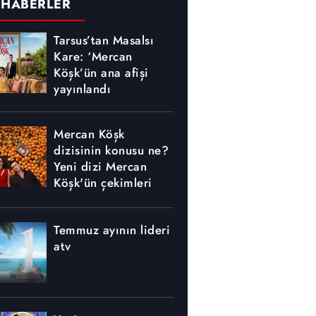
 HABERLER
Tarsus’tan Masalsı
Kare: ‘Mercan
Köşk’ün ana afişi
yayınlandı
Mercan Köşk
dizisinin konusu ne?
Yeni dizi Mercan
Köşk'ün çekimleri
nerede yapılıyor?
Temmuz ayının lideri
atv