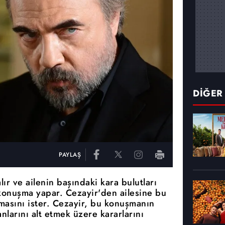
DİĞER
PAYLAŞ
ır ve ailenin başındaki kara bulutları
 konuşma yapar. Cezayir'den ailesine bu
masını ister. Cezayir, bu konuşmanın
nlarını alt etmek üzere kararlarını