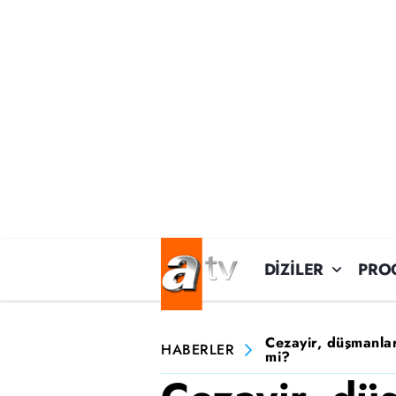
DİZİLER
PRO
Cezayir, düşmanlar
HABERLER
mi?