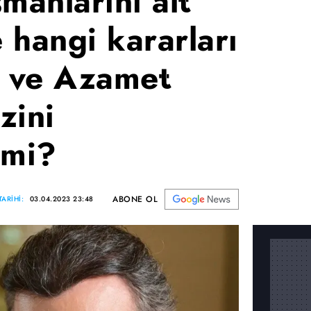
manlarını alt
 hangi kararları
ş ve Azamet
zini
 mi?
ABONE OL
ARİHİ:
03.04.2023 23:48