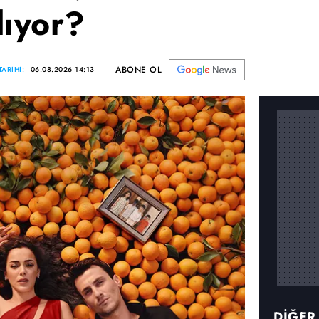
lıyor?
ABONE OL
ARİHİ:
06.08.2026 14:13
DİĞER