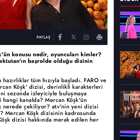
PAYLAŞ
k'ün konusu nedir, oyuncuları kimler?
ktutan'ın başrolde olduğu dizinin
 hazırlıklar tüm hızıyla başladı. FARO ve
an Köşk' dizisi, derinlikli karakterleri
eni sezonda izleyiciyle buluşmaya
i hangi kanalda? Mercan Köşk'ün
nerede çekiliyor? atv'nin yeni dizisi
? Mercan Köşk dizisinin kadrosunda
Köşk dizisi hakkında merak edilen her