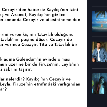
 Cezayir'den habersiz Kayıkçı'nın izini
ş ve Azamet, Kayıkçı'nın gizlice
lun sonunda Cezayir ve ailesini temelden
mrini veren kişinin Tatavlalı olduğunu
atavlalı'nın peşine düşer. Cezayir de
ar verince Cezayir, Tito ve Tatavlalı bir
ak adına Gülendam'ın evinde olması
mun üzerine bir de Firuze'nin, Leyla'nın
 sabrını taşırır.
lar nelerdir? Kayıkçı'nın Cezayir ve
Leyla, Firuze'nin etrafındaki varlığından
lar?