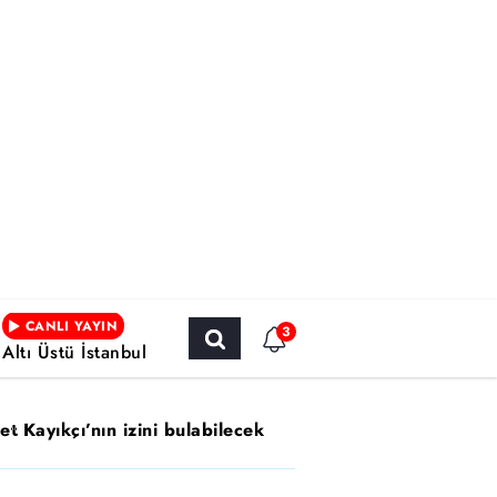
CANLI YAYIN
3
Altı Üstü İstanbul
t Kayıkçı’nın izini bulabilecek