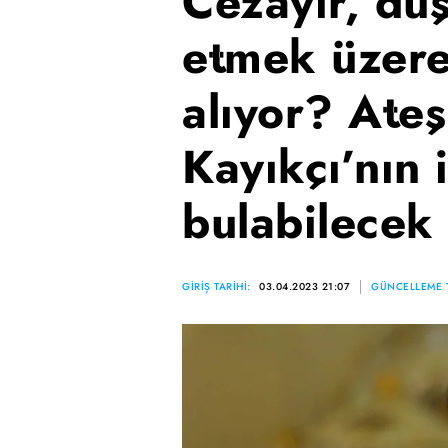
Cezayir, düş
etmek üzere
alıyor? Ate
Kayıkçı’nın i
bulabilecek
GİRİŞ TARİHİ:
03.04.2023 21:07
GÜNCELLEME T