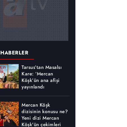
 HABERLER
Tarsus’tan Masalsı
Kare: ‘Mercan
Köşk’ün ana afişi
yayınlandı
Mercan Köşk
dizisinin konusu ne?
Yeni dizi Mercan
Köşk'ün çekimleri