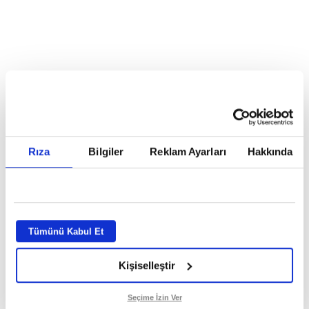
Reddet
HABERLER
Temmuz ayının lideri atv
Temmuz ayının lideri atv
Rıza
Bilgiler
Reklam Ayarları
Hakkında
GİRİŞ TARİHİ:
01.08.2026 10:40
GÜNCELLEME TARİHİ:
02.08.2026 09:59
ABONE OL
Tümünü Kabul Et
Kişiselleştir
Seçime İzin Ver