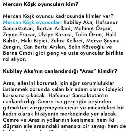
Mercan Köşk oyuncuları kim?
Mercan Köşk oyuncu kadrosunda kimler var?
Mercan Köşk oyuncuları
Kubilay Aka, Hafsanur
Sancaktutan, Bertan Asllani, Mehmet Özgür,
Zeyno Eracar, Ulviye Karaca, Tülin Özen, Halil
Babür, Haki Biçici, Zehra Kelleci, Merve Şeyma
Zengin, Can Bartu Arslan, Selin Köseoğlu ve
Berna Cındıl gibi genç ve usta oyuncular birlikte
rol alıyor.
Kubilay Aka'nın canlandırdığı "Aras" kimdir?
Aras, ailesini korumak için ağır sorumluluklar
üstlenmek zorunda kalan bir adam olarak izleyici
karşısına çıkacak. Hafsanur Sancaktutan'ın
canlandırdığı Cemre ise gerçeğin peşinden
gitmekten vazgeçmeyen cesur ve mücadeleci bir
kadın olarak hikâyenin merkezinde yer alacak.
Cemre ve Aras'ın yollarının kesişmesi hem iki
düşman aile arasındaki amansız bir savaşı hem de