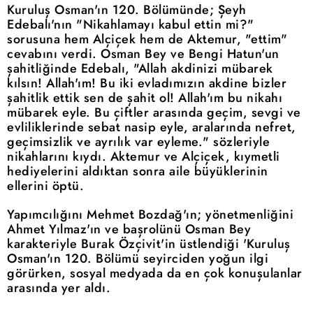
Kuruluş Osman'ın 120. Bölümünde; Şeyh
Edebalı'nın "Nikahlamayı kabul ettin mi?"
sorusuna hem Alçiçek hem de Aktemur, "ettim"
cevabını verdi. Osman Bey ve Bengi Hatun'un
şahitliğinde Edebalı, "Allah akdinizi mübarek
kılsın! Allah'ım! Bu iki evladımızın akdine bizler
şahitlik ettik sen de şahit ol! Allah'ım bu nikahı
mübarek eyle. Bu çiftler arasında geçim, sevgi ve
evliliklerinde sebat nasip eyle, aralarında nefret,
geçimsizlik ve ayrılık var eyleme." sözleriyle
nikahlarını kıydı. Aktemur ve Alçiçek, kıymetli
hediyelerini aldıktan sonra aile büyüklerinin
ellerini öptü.
Yapımcılığını Mehmet Bozdağ'ın; yönetmenliğini
Ahmet Yılmaz'ın ve başrolünü Osman Bey
karakteriyle Burak Özçivit'in üstlendiği 'Kuruluş
Osman'ın 120. Bölümü seyirciden yoğun ilgi
görürken, sosyal medyada da en çok konuşulanlar
arasında yer aldı.