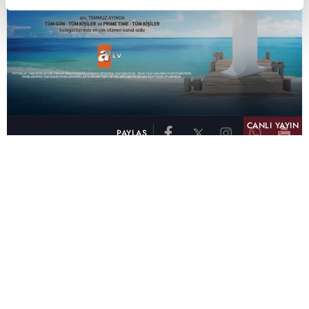
CANLI YAYIN
PAYLAŞ
atv, Türkiye'nin en çok izlenen televizyon kanalı
olma unvanını son 10 yıldır elinde tutmaya
devam ediyor. Fifty5 Blue Temmuz 2026
verilerine göre atv, Tüm Gün – Tüm Kişiler ve
Prime Time – Tüm Kişiler kategorilerinde ayı
birinci sırada tamamlayarak zirvedeki yerini
korudu.
32 yıldır televizyon dünyasına kazandırdığı
unutulmaz yapımlar, reyting rekorları kıran