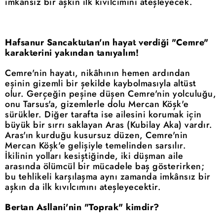
imkânsız bir aşkın ilk kıvılcımını ateşleyecek.
Hafsanur Sancaktutan'ın hayat verdiği "Cemre"
karakterini yakından tanıyalım!
Cemre'nin hayatı, nikâhının hemen ardından
eşinin gizemli bir şekilde kaybolmasıyla altüst
olur. Gerçeğin peşine düşen Cemre'nin yolculuğu,
onu Tarsus'a, gizemlerle dolu Mercan Köşk'e
sürükler. Diğer tarafta ise ailesini korumak için
büyük bir sırrı saklayan Aras (Kubilay Aka) vardır.
Aras'ın kurduğu kusursuz düzen, Cemre'nin
Mercan Köşk'e gelişiyle temelinden sarsılır.
İkilinin yolları kesiştiğinde, iki düşman aile
arasında ölümcül bir mücadele baş gösterirken;
bu tehlikeli karşılaşma aynı zamanda imkânsız bir
aşkın da ilk kıvılcımını ateşleyecektir.
Bertan Asllani'nin "Toprak" kimdir?