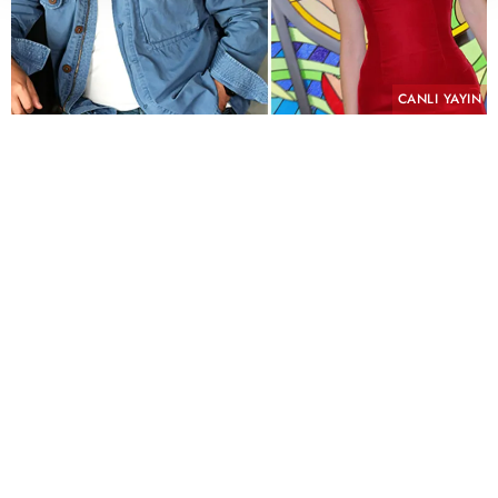
CANLI YAYIN
PAYLAŞ
Geçmişin yükü, kefaretin bedeli ve imkânsız bir
aşk aynı hikâyede buluşuyor.
KYN Yapım imzasını taşıyan ve yeni sezonda atv
ekranlarında izleyiciyle buluşmaya hazırlanan
"Hamal" için uzun süren ön hazırlık çalışmalarında
sona yaklaşıldı. Yeni sezonun en çok merak edilen
yapımlarından biri olmaya aday dizinin
çekimlerinin Eylül ayında başlaması planlanıyor.
Kostümden mekânlara kadar titiz bir hazırlık
süreci