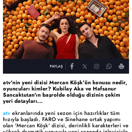
PAYLAŞ
atv'nin yeni dizisi Mercan Köşk'ün konusu nedir,
oyuncuları kimler? Kubilay Aka ve Hafsanur
Sancaktutan'ın başrolde olduğu dizinin çekim
yeri detayları...
atv
ekranlarında yeni sezon için hazırlıklar tüm
hızıyla başladı. FARO ve Sinehane ortak yapımı
olan 'Mercan Köşk' dizisi, derinlikli karakterleri ve
yüksek dramatik yapısıyla yeni sezonda izleyiciyle