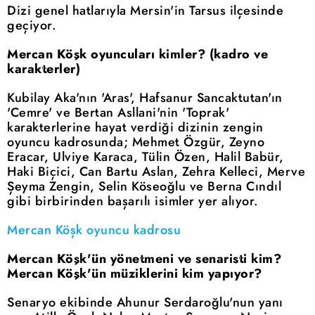
Dizi genel hatlarıyla Mersin'in Tarsus ilçesinde
geçiyor.
Mercan Köşk oyuncuları kimler? (kadro ve
karakterler)
Kubilay Aka'nın 'Aras', Hafsanur Sancaktutan'ın
'Cemre' ve Bertan Asllani'nin 'Toprak'
karakterlerine hayat verdiği dizinin zengin
oyuncu kadrosunda; Mehmet Özgür, Zeyno
Eracar, Ulviye Karaca, Tülin Özen, Halil Babür,
Haki Biçici, Can Bartu Aslan, Zehra Kelleci, Merve
Şeyma Zengin, Selin Köseoğlu ve Berna Cındıl
gibi birbirinden başarılı isimler yer alıyor.
Mercan Köşk oyuncu kadrosu
Mercan Köşk'ün yönetmeni ve senaristi kim?
Mercan Köşk'ün müziklerini kim yapıyor?
Senaryo ekibinde Ahunur Serdaroğlu'nun yanı