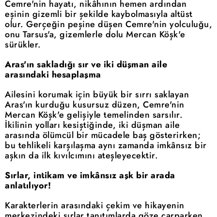
Cemre'nin hayatı, nikâhının hemen ardından
eşinin gizemli bir şekilde kaybolmasıyla altüst
olur. Gerçeğin peşine düşen Cemre'nin yolculuğu,
onu Tarsus'a, gizemlerle dolu Mercan Köşk'e
sürükler.
Aras'ın sakladığı sır ve iki düşman aile
arasındaki hesaplaşma
Ailesini korumak için büyük bir sırrı saklayan
Aras'ın kurduğu kusursuz düzen, Cemre'nin
Mercan Köşk'e gelişiyle temelinden sarsılır.
İkilinin yolları kesiştiğinde, iki düşman aile
arasında ölümcül bir mücadele baş gösterirken;
bu tehlikeli karşılaşma aynı zamanda imkânsız bir
aşkın da ilk kıvılcımını ateşleyecektir.
Sırlar, intikam ve imkânsız aşk bir arada
anlatılıyor!
Karakterlerin arasındaki çekim ve hikayenin
merkezindeki sırlar tanıtımlarda göze çarparken,