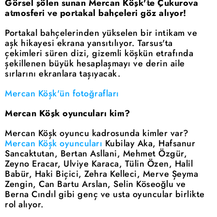
Görsel şölen sunan Mercan Köşk'te Çukurova
atmosferi ve portakal bahçeleri göz alıyor!
Portakal bahçelerinden yükselen bir intikam ve
aşk hikayesi ekrana yansıtılıyor. Tarsus'ta
çekimleri süren dizi, gizemli köşkün etrafında
şekillenen büyük hesaplaşmayı ve derin aile
sırlarını ekranlara taşıyacak.
Mercan Köşk'ün fotoğrafları
Mercan Köşk oyuncuları kim?
Mercan Köşk oyuncu kadrosunda kimler var?
Mercan Köşk oyuncuları
Kubilay Aka, Hafsanur
Sancaktutan, Bertan Asllani, Mehmet Özgür,
Zeyno Eracar, Ulviye Karaca, Tülin Özen, Halil
Babür, Haki Biçici, Zehra Kelleci, Merve Şeyma
Zengin, Can Bartu Arslan, Selin Köseoğlu ve
Berna Cındıl gibi genç ve usta oyuncular birlikte
rol alıyor.