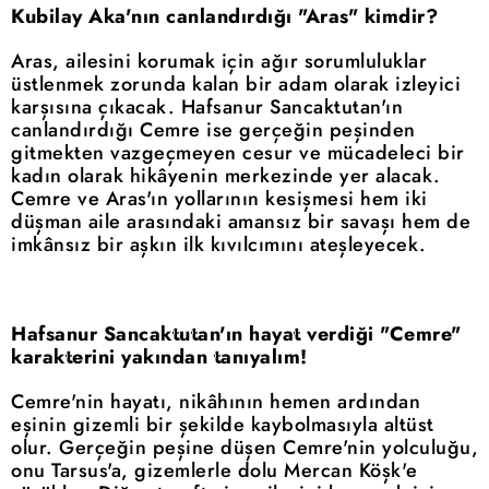
Kubilay Aka'nın canlandırdığı "Aras" kimdir?
Aras, ailesini korumak için ağır sorumluluklar
üstlenmek zorunda kalan bir adam olarak izleyici
karşısına çıkacak. Hafsanur Sancaktutan'ın
canlandırdığı Cemre ise gerçeğin peşinden
gitmekten vazgeçmeyen cesur ve mücadeleci bir
kadın olarak hikâyenin merkezinde yer alacak.
Cemre ve Aras'ın yollarının kesişmesi hem iki
düşman aile arasındaki amansız bir savaşı hem de
imkânsız bir aşkın ilk kıvılcımını ateşleyecek.
Hafsanur Sancaktutan'ın hayat verdiği "Cemre"
karakterini yakından tanıyalım!
Cemre'nin hayatı, nikâhının hemen ardından
eşinin gizemli bir şekilde kaybolmasıyla altüst
olur. Gerçeğin peşine düşen Cemre'nin yolculuğu,
onu Tarsus'a, gizemlerle dolu Mercan Köşk'e