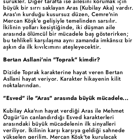
sürükler. Diğer tarafta ise ailesini korumak için
büyük bir sırrı saklayan Aras (Kubilay Aka) vardır.
Aras'ın kurduğu kusursuz düzen, Cemre'nin
Mercan Köşk'e gelişiyle temelinden sarsılır.
İkilinin yolları kesiştiğinde, iki düşman aile
arasında ölümcül bir mücadele baş gösterirken;
bu tehlikeli karşılaşma aynı zamanda imkânsız bir
aşkın da ilk kıvılcımını ateşleyecektir.
Bertan Asllani'nin "Toprak" kimdir?
Dizide Toprak karakterine hayat veren Bertan
Asllani hayat veriyor. Karakter hikayenin kilit
noktalarından.
"Esved" ile "Aras" arasında büyük mücadele...
Kubilay Aka'nın hayat verdiği Aras ile Mehmet
Özgür'ün canlandırdığı Esved karakterleri
arasındaki büyük mücadelenin ilk sinyalleri
veriliyor. İkilinin karşı karşıya geldiği sahnede
yükselen gerilim, Mercan Köşk'te kurulacak