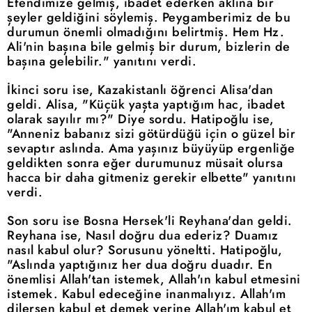
Efendimize gelmiş, ibadet ederken aklına bir
şeyler geldiğini söylemiş. Peygamberimiz de bu
durumun önemli olmadığını belirtmiş. Hem Hz.
Ali'nin başına bile gelmiş bir durum, bizlerin de
başına gelebilir." yanıtını verdi.
İkinci soru ise, Kazakistanlı öğrenci Alisa'dan
geldi. Alisa, "Küçük yaşta yaptığım hac, ibadet
olarak sayılır mı?" Diye sordu. Hatipoğlu ise,
"Anneniz babanız sizi götürdüğü için o güzel bir
sevaptır aslında. Ama yaşınız büyüyüp ergenliğe
geldikten sonra eğer durumunuz müsait olursa
hacca bir daha gitmeniz gerekir elbette" yanıtını
verdi.
Son soru ise Bosna Hersek'li Reyhana'dan geldi.
Reyhana ise, Nasıl doğru dua ederiz? Duamız
nasıl kabul olur? Sorusunu yöneltti. Hatipoğlu,
"Aslında yaptığınız her dua doğru duadır. En
önemlisi Allah'tan istemek, Allah'ın kabul etmesini
istemek. Kabul edeceğine inanmalıyız. Allah'ım
dilersen kabul et demek yerine Allah'ım kabul et