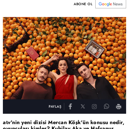
ABONE OL
PAYLAŞ
atv'nin yeni dizisi Mercan Köşk'ün konusu nedir,
oyuncuları kimler? Kubilay Aka ve Hafsanur