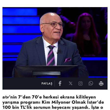
PAYLAŞ
atv’nin 7’den 70’e herkesi ekrana kilitleyen
yarışma programı Kim Milyoner Olmak İster’de
100 bin TL’lik sorunun heyecanı yaşandı. İşte o