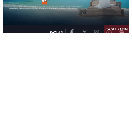
CANLI YAYIN
PAYLAŞ
atv, Türkiye'nin en çok izlenen televizyon kanalı
olma unvanını son 10 yıldır elinde tutmaya
devam ediyor. Fifty5 Blue Temmuz 2026
verilerine göre atv, Tüm Gün – Tüm Kişiler ve
Prime Time – Tüm Kişiler kategorilerinde ayı
birinci sırada tamamlayarak zirvedeki yerini
korudu.
32 yıldır televizyon dünyasına kazandırdığı
unutulmaz yapımlar, reyting rekorları kıran
dizileri, ilgiyle takip edilen programları ve
yayıncılıkta öncü projeleriyle Türk televizyon
tarihine damga vuran atv, başarısını Temmuz
ayında da sürdürdü.