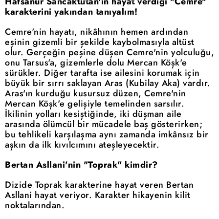
Hafsanur Sancaktutan'ın hayat verdiği "Cemre"
karakterini yakından tanıyalım!
Cemre'nin hayatı, nikâhının hemen ardından
eşinin gizemli bir şekilde kaybolmasıyla altüst
olur. Gerçeğin peşine düşen Cemre'nin yolculuğu,
onu Tarsus'a, gizemlerle dolu Mercan Köşk'e
sürükler. Diğer tarafta ise ailesini korumak için
büyük bir sırrı saklayan Aras (Kubilay Aka) vardır.
Aras'ın kurduğu kusursuz düzen, Cemre'nin
Mercan Köşk'e gelişiyle temelinden sarsılır.
İkilinin yolları kesiştiğinde, iki düşman aile
arasında ölümcül bir mücadele baş gösterirken;
bu tehlikeli karşılaşma aynı zamanda imkânsız bir
aşkın da ilk kıvılcımını ateşleyecektir.
Bertan Asllani'nin "Toprak" kimdir?
Dizide Toprak karakterine hayat veren Bertan
Asllani hayat veriyor. Karakter hikayenin kilit
noktalarından.