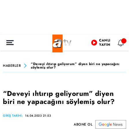
CANLI
YAYIN
“Deveyi ıhtırıp geliyorum” diyen biri ne yapacağını
HABERLER
söylemiş olur?
“Deveyi ıhtırıp geliyorum” diyen
biri ne yapacağını söylemiş olur?
GİRİŞ TARİHİ:
16.04.2023 21:53
ABONE OL