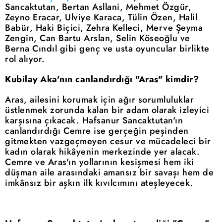
Sancaktutan, Bertan Asllani, Mehmet Özgür,
Zeyno Eracar, Ulviye Karaca, Tülin Özen, Halil
Babür, Haki Biçici, Zehra Kelleci, Merve Şeyma
Zengin, Can Bartu Arslan, Selin Köseoğlu ve
Berna Cındıl gibi genç ve usta oyuncular birlikte
rol alıyor.
Kubilay Aka'nın canlandırdığı "Aras" kimdir?
Aras, ailesini korumak için ağır sorumluluklar
üstlenmek zorunda kalan bir adam olarak izleyici
karşısına çıkacak. Hafsanur Sancaktutan'ın
canlandırdığı Cemre ise gerçeğin peşinden
gitmekten vazgeçmeyen cesur ve mücadeleci bir
kadın olarak hikâyenin merkezinde yer alacak.
Cemre ve Aras'ın yollarının kesişmesi hem iki
düşman aile arasındaki amansız bir savaşı hem de
imkânsız bir aşkın ilk kıvılcımını ateşleyecek.