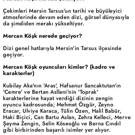
Çekimleri Mersin Tarsus'un tarihi ve büyüleyici
atmosferinde devam eden dizi, görsel dünyasıyla
da şimdiden merakı yükseltiyor.
Mercan Köşk nerede geçiyor?
Dizi genel hatlarıyla Mersin'in Tarsus ilçesinde
geçiyor.
Mercan Köşk oyuncuları kimler? (kadro ve
karakterler)
Kubilay Aka'nın 'Aras', Hafsanur Sancaktutan'ın
'Cemre' ve Bertan Asllani'nin 'Toprak'
karakterlerine hayat verdiği dizinin zengin
oyuncu kadrosunda; Mehmet Özgür, Zeyno
Eracar, Ulviye Karaca, Tülin Özen, Halil Babür,
Haki Biçici, Can Bartu Aslan, Zehra Kelleci, Merve
Şeyma Zengin, Selin Köseoğlu ve Berna Cındıl
gibi birbirinden başarılı isimler yer alıyor.