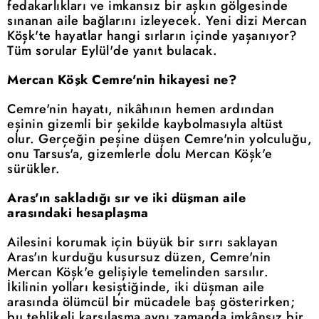
fedakarlıkları ve imkansız bir aşkın gölgesinde
sınanan aile bağlarını izleyecek. Yeni dizi Mercan
Köşk'te hayatlar hangi sırların içinde yaşanıyor?
Tüm sorular Eylül'de yanıt bulacak.
Mercan Köşk Cemre'nin hikayesi ne?
Cemre'nin hayatı, nikâhının hemen ardından
eşinin gizemli bir şekilde kaybolmasıyla altüst
olur. Gerçeğin peşine düşen Cemre'nin yolculuğu,
onu Tarsus'a, gizemlerle dolu Mercan Köşk'e
sürükler.
Aras'ın sakladığı sır ve iki düşman aile
arasındaki hesaplaşma
Ailesini korumak için büyük bir sırrı saklayan
Aras'ın kurduğu kusursuz düzen, Cemre'nin
Mercan Köşk'e gelişiyle temelinden sarsılır.
İkilinin yolları kesiştiğinde, iki düşman aile
arasında ölümcül bir mücadele baş gösterirken;
bu tehlikeli karşılaşma aynı zamanda imkânsız bir