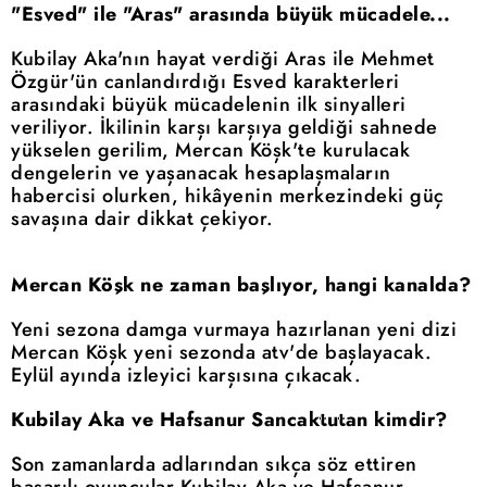
"Esved" ile "Aras" arasında büyük mücadele...
Kubilay Aka'nın hayat verdiği Aras ile Mehmet
Özgür'ün canlandırdığı Esved karakterleri
arasındaki büyük mücadelenin ilk sinyalleri
veriliyor. İkilinin karşı karşıya geldiği sahnede
yükselen gerilim, Mercan Köşk'te kurulacak
dengelerin ve yaşanacak hesaplaşmaların
habercisi olurken, hikâyenin merkezindeki güç
savaşına dair dikkat çekiyor.
Mercan Köşk ne zaman başlıyor, hangi kanalda?
Yeni sezona damga vurmaya hazırlanan yeni dizi
Mercan Köşk yeni sezonda atv'de başlayacak.
Eylül ayında izleyici karşısına çıkacak.
Kubilay Aka ve Hafsanur Sancaktutan kimdir?
Son zamanlarda adlarından sıkça söz ettiren
başarılı oyuncular Kubilay Aka ve Hafsanur