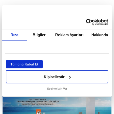
HABERLER
Temmuz ayının lideri atv
Temmuz ayının lideri atv
Rıza
Bilgiler
Reklam Ayarları
Hakkında
GİRİŞ TARİHİ:
01.08.2026 10:40
GÜNCELLEME TARİHİ:
02.08.2026 09:59
ABONE OL
Tümünü Kabul Et
Kişiselleştir
Seçime İzin Ver