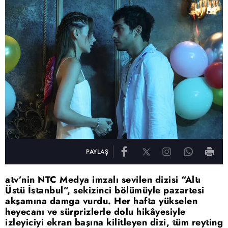
PAYLAŞ
atv’nin NTC Medya imzalı sevilen dizisi “Altı
Üstü İstanbul”, sekizinci bölümüyle pazartesi
akşamına damga vurdu. Her hafta yükselen
heyecanı ve sürprizlerle dolu hikâyesiyle
izleyiciyi ekran başına kilitleyen dizi, tüm reyting