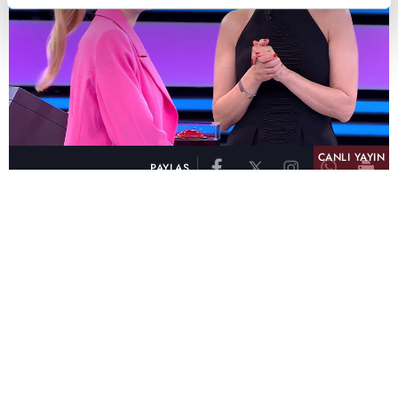
CANLI YAYIN
PAYLAŞ
Televizyon tarihine damga vuran yarışma “Var
Mısın Yok Musun”un 28.bölümü, ekranların
sevilen ismi Esra Erol’un doğal ve sıcak
sunumuyla dün akşam atv’de izleyici ile buluştu.
Tüm Kişiler'de günün zirvesinde!
Heyecanın bir an bile dinmediği "Var Mısın Yok
Musun", Fifty5Blue tarafından hazırlanan reyting
verilerine göre gün içerisinde yayınlanan 100