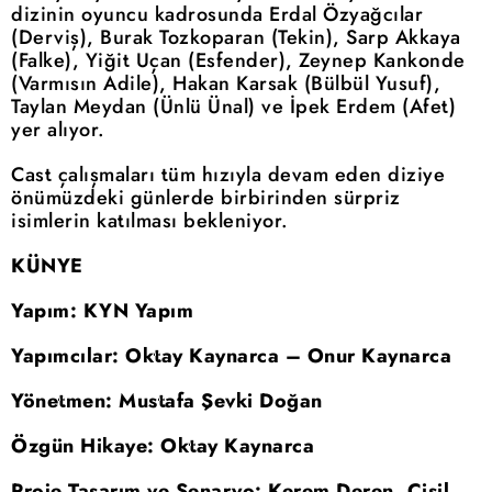
dizinin oyuncu kadrosunda Erdal Özyağcılar
(Derviş), Burak Tozkoparan (Tekin), Sarp Akkaya
(Falke), Yiğit Uçan (Esfender), Zeynep Kankonde
(Varmısın Adile), Hakan Karsak (Bülbül Yusuf),
Taylan Meydan (Ünlü Ünal) ve İpek Erdem (Afet)
yer alıyor.
Cast çalışmaları tüm hızıyla devam eden diziye
önümüzdeki günlerde birbirinden sürpriz
isimlerin katılması bekleniyor.
KÜNYE
Yapım: KYN Yapım
Yapımcılar: Oktay Kaynarca – Onur Kaynarca
Yönetmen: Mustafa Şevki Doğan
Özgün Hikaye: Oktay Kaynarca
Proje Tasarım ve Senaryo: Kerem Deren, Çisil