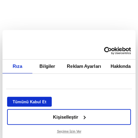
Reddet
HABERLER
Riski değil kazanmayı seçti!
Riski değil kazanmayı seçti!
Rıza
Bilgiler
Reklam Ayarları
Hakkında
GİRİŞ TARİHİ:
05.08.2026 10:39
GÜNCELLEME TARİHİ:
05.08.2026 10:45
ABONE OL
Tümünü Kabul Et
Kişiselleştir
Seçime İzin Ver