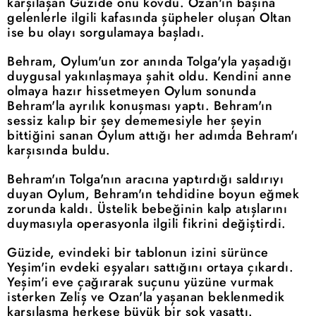
karşılaşan Güzide onu kovdu. Ozan'ın başına
gelenlerle ilgili kafasında şüpheler oluşan Oltan
ise bu olayı sorgulamaya başladı.
Behram, Oylum'un zor anında Tolga'yla yaşadığı
duygusal yakınlaşmaya şahit oldu. Kendini anne
olmaya hazır hissetmeyen Oylum sonunda
Behram'la ayrılık konuşması yaptı. Behram'ın
sessiz kalıp bir şey dememesiyle her şeyin
bittiğini sanan Oylum attığı her adımda Behram'ı
karşısında buldu.
Behram'ın Tolga'nın aracına yaptırdığı saldırıyı
duyan Oylum, Behram'ın tehdidine boyun eğmek
zorunda kaldı. Üstelik bebeğinin kalp atışlarını
duymasıyla operasyonla ilgili fikrini değiştirdi.
Güzide, evindeki bir tablonun izini sürünce
Yeşim'in evdeki eşyaları sattığını ortaya çıkardı.
Yeşim'i eve çağırarak suçunu yüzüne vurmak
isterken Zeliş ve Ozan'la yaşanan beklenmedik
karşılaşma herkese büyük bir şok yaşattı.