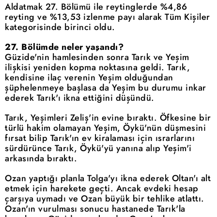
Aldatmak 27. Bölümü ile reytinglerde %4,86
reyting ve %13,53 izlenme payı alarak Tüm Kişiler
kategorisinde birinci oldu.
27. Bölümde neler yaşandı?
Güzide'nin hamlesinden sonra Tarık ve Yeşim
ilişkisi yeniden kopma noktasına geldi. Tarık,
kendisine ilaç verenin Yeşim olduğundan
şüphelenmeye başlasa da Yeşim bu durumu inkar
ederek Tarık'ı ikna ettiğini düşündü.
Tarık, Yeşimleri Zeliş'in evine bıraktı. Öfkesine bir
türlü hakim olamayan Yeşim, Öykü'nün düşmesini
fırsat bilip Tarık'ın ev kiralaması için ısrarlarını
sürdürünce Tarık, Öykü'yü yanına alıp Yeşim'i
arkasında bıraktı.
Ozan yaptığı planla Tolga'yı ikna ederek Oltan'ı alt
etmek için harekete geçti. Ancak evdeki hesap
çarşıya uymadı ve Ozan büyük bir tehlike atlattı.
Ozan'ın vurulması sonucu hastanede Tarık'la