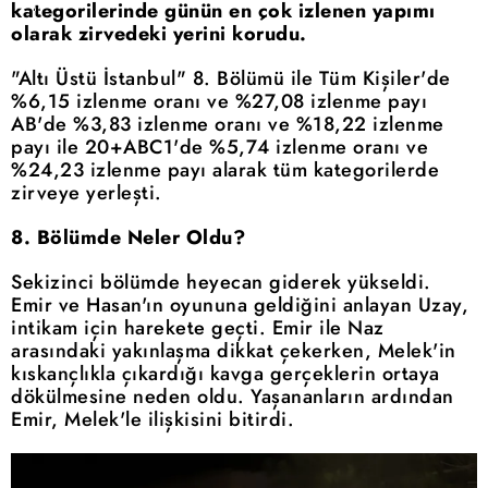
kategorilerinde günün en çok izlenen yapımı
olarak zirvedeki yerini korudu.
"Altı Üstü İstanbul" 8. Bölümü ile Tüm Kişiler'de
%6,15 izlenme oranı ve %27,08 izlenme payı
AB'de %3,83 izlenme oranı ve %18,22 izlenme
payı ile 20+ABC1'de %5,74 izlenme oranı ve
%24,23 izlenme payı alarak tüm kategorilerde
zirveye yerleşti.
8. Bölümde Neler Oldu?
Sekizinci bölümde heyecan giderek yükseldi.
Emir ve Hasan'ın oyununa geldiğini anlayan Uzay,
intikam için harekete geçti. Emir ile Naz
arasındaki yakınlaşma dikkat çekerken, Melek'in
kıskançlıkla çıkardığı kavga gerçeklerin ortaya
dökülmesine neden oldu. Yaşananların ardından
Emir, Melek'le ilişkisini bitirdi.