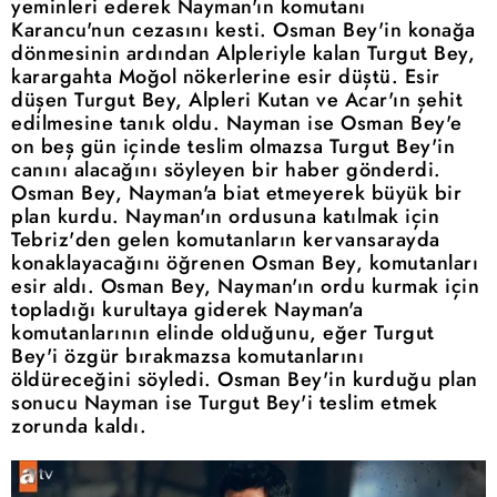
yeminleri ederek Nayman'ın komutanı
Karancu'nun cezasını kesti. Osman Bey'in konağa
dönmesinin ardından Alpleriyle kalan Turgut Bey,
karargahta Moğol nökerlerine esir düştü. Esir
düşen Turgut Bey, Alpleri Kutan ve Acar'ın şehit
edilmesine tanık oldu. Nayman ise Osman Bey'e
on beş gün içinde teslim olmazsa Turgut Bey'in
canını alacağını söyleyen bir haber gönderdi.
Osman Bey, Nayman'a biat etmeyerek büyük bir
plan kurdu. Nayman'ın ordusuna katılmak için
Tebriz'den gelen komutanların kervansarayda
konaklayacağını öğrenen Osman Bey, komutanları
esir aldı. Osman Bey, Nayman'ın ordu kurmak için
topladığı kurultaya giderek Nayman'a
komutanlarının elinde olduğunu, eğer Turgut
Bey'i özgür bırakmazsa komutanlarını
öldüreceğini söyledi. Osman Bey'in kurduğu plan
sonucu Nayman ise Turgut Bey'i teslim etmek
zorunda kaldı.