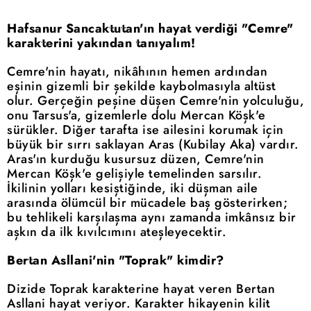
Hafsanur Sancaktutan'ın hayat verdiği "Cemre"
karakterini yakından tanıyalım!
Cemre'nin hayatı, nikâhının hemen ardından
eşinin gizemli bir şekilde kaybolmasıyla altüst
olur. Gerçeğin peşine düşen Cemre'nin yolculuğu,
onu Tarsus'a, gizemlerle dolu Mercan Köşk'e
sürükler. Diğer tarafta ise ailesini korumak için
büyük bir sırrı saklayan Aras (Kubilay Aka) vardır.
Aras'ın kurduğu kusursuz düzen, Cemre'nin
Mercan Köşk'e gelişiyle temelinden sarsılır.
İkilinin yolları kesiştiğinde, iki düşman aile
arasında ölümcül bir mücadele baş gösterirken;
bu tehlikeli karşılaşma aynı zamanda imkânsız bir
aşkın da ilk kıvılcımını ateşleyecektir.
Bertan Asllani'nin "Toprak" kimdir?
Dizide Toprak karakterine hayat veren Bertan
Asllani hayat veriyor. Karakter hikayenin kilit