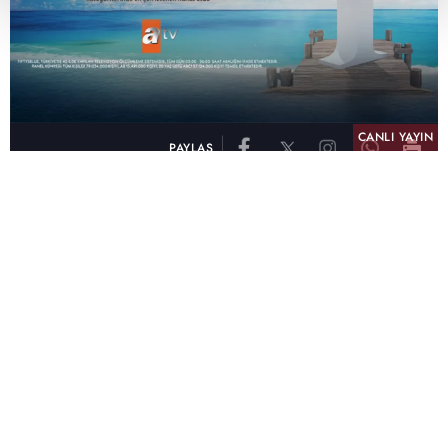
CANLI YAYIN
PAYLAŞ
atv, Türkiye'nin en çok izlenen televizyon kanalı
olma unvanını son 10 yıldır elinde tutmaya
devam ediyor. Fifty5 Blue Temmuz 2026
verilerine göre atv, Tüm Gün – Tüm Kişiler ve
Prime Time – Tüm Kişiler kategorilerinde ayı
birinci sırada tamamlayarak zirvedeki yerini
korudu.
32 yıldır televizyon dünyasına kazandırdığı
unutulmaz yapımlar, reyting rekorları kıran
dizileri, ilgiyle takip edilen programları ve
yayıncılıkta öncü projeleriyle Türk televizyon