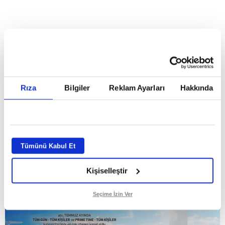
HABERLER
Temmuz ayının lideri atv
Temmuz ayının lideri atv
Rıza
Bilgiler
Reklam Ayarları
Hakkında
GİRİŞ TARİHİ:
01.08.2026 10:40
GÜNCELLEME TARİHİ:
02.08.2026 09:59
ABONE OL
Tümünü Kabul Et
Kişiselleştir
Seçime İzin Ver