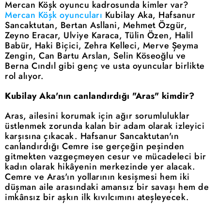
Mercan Köşk oyuncu kadrosunda kimler var?
Mercan Köşk oyuncuları
Kubilay Aka, Hafsanur
Sancaktutan, Bertan Asllani, Mehmet Özgür,
Zeyno Eracar, Ulviye Karaca, Tülin Özen, Halil
Babür, Haki Biçici, Zehra Kelleci, Merve Şeyma
Zengin, Can Bartu Arslan, Selin Köseoğlu ve
Berna Cındıl gibi genç ve usta oyuncular birlikte
rol alıyor.
Kubilay Aka'nın canlandırdığı "Aras" kimdir?
Aras, ailesini korumak için ağır sorumluluklar
üstlenmek zorunda kalan bir adam olarak izleyici
karşısına çıkacak. Hafsanur Sancaktutan'ın
canlandırdığı Cemre ise gerçeğin peşinden
gitmekten vazgeçmeyen cesur ve mücadeleci bir
kadın olarak hikâyenin merkezinde yer alacak.
Cemre ve Aras'ın yollarının kesişmesi hem iki
düşman aile arasındaki amansız bir savaşı hem de
imkânsız bir aşkın ilk kıvılcımını ateşleyecek.