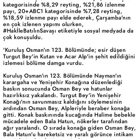
kategorisinde %8,29 reyting, %21,86 izlenme
payı, 20+ABC1 kategorisinde %7,28 reyting,
%18,59 izlenme payı elde ederek, Çarşamba'nın
en çok izlenen yapımı olurken,
#HakİleBatılınSavaşı etiketiyle sosyal medyada da
çok konuşuldu.
'Kuruluş Osman'ın 123. Bölümünde; esir düşen
Turgut Bey'in Kutan ve Acar Alp'in şehit edildiğini
izlemesi bölüme damga vurdu.
Kuruluş Osman'ın 123. Bölümünde Nayman'ın
karargaha ve Yenişehir Konağına düzenlediği
baskın sonucunda Osman Bey ve hatunlar
hazırlıksız yakalandı. Turgut Bey'in Yenişehir
Konağı'nın savunmasız kaldığını söylemesinin
ardından Osman Bey, Alpleriyle beraber konağa
gitti. Konak baskınında kucağında Halime bebekle
mücadele eden Bala Hatun, nökerler tarafından
ağır yaralandı. O sırada konağa giden Osman Bey,
Bala Hatun'u hareketsiz ve yaralı görünce intikam