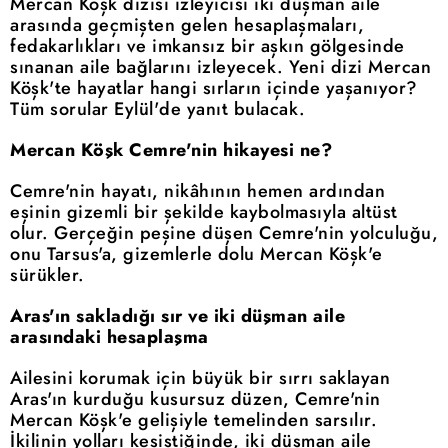
Mercan Köşk dizisi izleyicisi iki düşman aile
arasında geçmişten gelen hesaplaşmaları,
fedakarlıkları ve imkansız bir aşkın gölgesinde
sınanan aile bağlarını izleyecek. Yeni dizi Mercan
Köşk'te hayatlar hangi sırların içinde yaşanıyor?
Tüm sorular Eylül'de yanıt bulacak.
Mercan Köşk Cemre'nin hikayesi ne?
Cemre'nin hayatı, nikâhının hemen ardından
eşinin gizemli bir şekilde kaybolmasıyla altüst
olur. Gerçeğin peşine düşen Cemre'nin yolculuğu,
onu Tarsus'a, gizemlerle dolu Mercan Köşk'e
sürükler.
Aras'ın sakladığı sır ve iki düşman aile
arasındaki hesaplaşma
Ailesini korumak için büyük bir sırrı saklayan
Aras'ın kurduğu kusursuz düzen, Cemre'nin
Mercan Köşk'e gelişiyle temelinden sarsılır.
İkilinin yolları kesiştiğinde, iki düşman aile