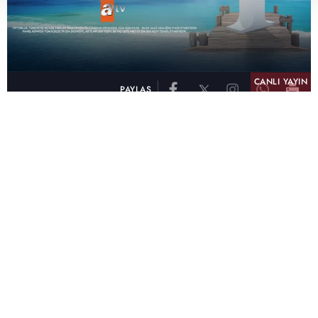
CANLI YAYIN
PAYLAŞ
atv, Türkiye'nin en çok izlenen televizyon kanalı
olma unvanını son 10 yıldır elinde tutmaya
devam ediyor. Fifty5 Blue Temmuz 2026
verilerine göre atv, Tüm Gün – Tüm Kişiler ve
Prime Time – Tüm Kişiler kategorilerinde ayı
birinci sırada tamamlayarak zirvedeki yerini
korudu.
32 yıldır televizyon dünyasına kazandırdığı
unutulmaz yapımlar, reyting rekorları kıran
dizileri, ilgiyle takip edilen programları ve
yayıncılıkta öncü projeleriyle Türk televizyon
tarihine damga vuran atv, başarısını Temmuz