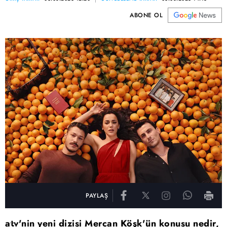
ABONE OL
PAYLAŞ
atv'nin yeni dizisi Mercan Köşk'ün konusu nedir,