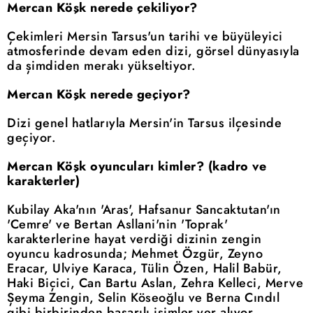
Mercan Köşk nerede çekiliyor?
Çekimleri Mersin Tarsus'un tarihi ve büyüleyici
atmosferinde devam eden dizi, görsel dünyasıyla
da şimdiden merakı yükseltiyor.
Mercan Köşk nerede geçiyor?
Dizi genel hatlarıyla Mersin'in Tarsus ilçesinde
geçiyor.
Mercan Köşk oyuncuları kimler? (kadro ve
karakterler)
Kubilay Aka'nın 'Aras', Hafsanur Sancaktutan'ın
'Cemre' ve Bertan Asllani'nin 'Toprak'
karakterlerine hayat verdiği dizinin zengin
oyuncu kadrosunda; Mehmet Özgür, Zeyno
Eracar, Ulviye Karaca, Tülin Özen, Halil Babür,
Haki Biçici, Can Bartu Aslan, Zehra Kelleci, Merve
Şeyma Zengin, Selin Köseoğlu ve Berna Cındıl
gibi birbirinden başarılı isimler yer alıyor.