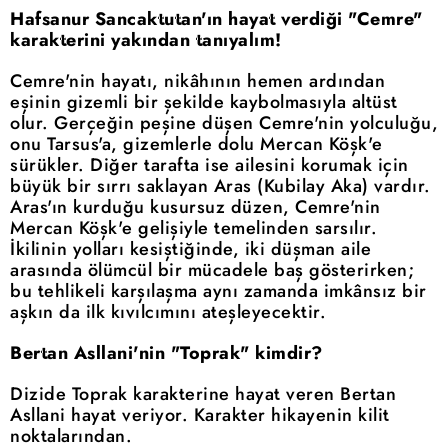
Hafsanur Sancaktutan'ın hayat verdiği "Cemre"
karakterini yakından tanıyalım!
Cemre'nin hayatı, nikâhının hemen ardından
eşinin gizemli bir şekilde kaybolmasıyla altüst
olur. Gerçeğin peşine düşen Cemre'nin yolculuğu,
onu Tarsus'a, gizemlerle dolu Mercan Köşk'e
sürükler. Diğer tarafta ise ailesini korumak için
büyük bir sırrı saklayan Aras (Kubilay Aka) vardır.
Aras'ın kurduğu kusursuz düzen, Cemre'nin
Mercan Köşk'e gelişiyle temelinden sarsılır.
İkilinin yolları kesiştiğinde, iki düşman aile
arasında ölümcül bir mücadele baş gösterirken;
bu tehlikeli karşılaşma aynı zamanda imkânsız bir
aşkın da ilk kıvılcımını ateşleyecektir.
Bertan Asllani'nin "Toprak" kimdir?
Dizide Toprak karakterine hayat veren Bertan
Asllani hayat veriyor. Karakter hikayenin kilit
noktalarından.