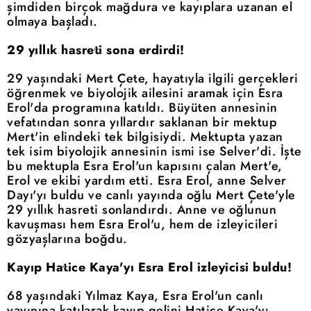
şimdiden birçok mağdura ve kayıplara uzanan el
olmaya başladı.
29 yıllık hasreti sona erdirdi!
29 yaşındaki Mert Çete, hayatıyla ilgili gerçekleri
öğrenmek ve biyolojik ailesini aramak için Esra
Erol'da programına katıldı. Büyüten annesinin
vefatından sonra yıllardır saklanan bir mektup
Mert'in elindeki tek bilgisiydi. Mektupta yazan
tek isim biyolojik annesinin ismi ise Selver'di. İşte
bu mektupla Esra Erol'un kapısını çalan Mert'e,
Erol ve ekibi yardım etti. Esra Erol, anne Selver
Dayı'yı buldu ve canlı yayında oğlu Mert Çete'yle
29 yıllık hasreti sonlandırdı. Anne ve oğlunun
kavuşması hem Esra Erol'u, hem de izleyicileri
gözyaşlarına boğdu.
Kayıp Hatice Kaya'yı Esra Erol izleyicisi buldu!
68 yaşındaki Yılmaz Kaya, Esra Erol'un canlı
yayınına katılarak kayıp gelini Hatice Kaya'yı