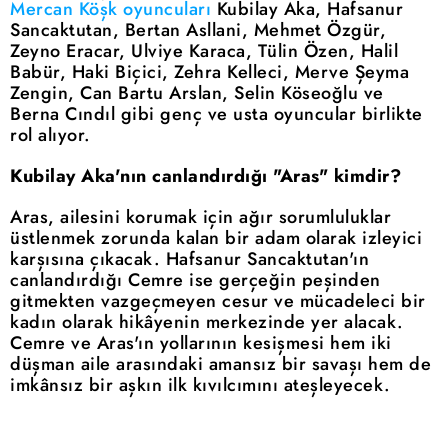
Mercan Köşk oyuncuları
Kubilay Aka, Hafsanur
Sancaktutan, Bertan Asllani, Mehmet Özgür,
Zeyno Eracar, Ulviye Karaca, Tülin Özen, Halil
Babür, Haki Biçici, Zehra Kelleci, Merve Şeyma
Zengin, Can Bartu Arslan, Selin Köseoğlu ve
Berna Cındıl gibi genç ve usta oyuncular birlikte
rol alıyor.
Kubilay Aka'nın canlandırdığı "Aras" kimdir?
Aras, ailesini korumak için ağır sorumluluklar
üstlenmek zorunda kalan bir adam olarak izleyici
karşısına çıkacak. Hafsanur Sancaktutan'ın
canlandırdığı Cemre ise gerçeğin peşinden
gitmekten vazgeçmeyen cesur ve mücadeleci bir
kadın olarak hikâyenin merkezinde yer alacak.
Cemre ve Aras'ın yollarının kesişmesi hem iki
düşman aile arasındaki amansız bir savaşı hem de
imkânsız bir aşkın ilk kıvılcımını ateşleyecek.