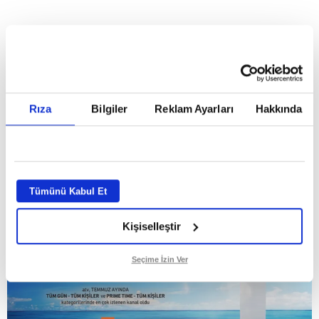
HABERLER
Temmuz ayının lideri atv
Temmuz ayının lideri atv
Rıza
Bilgiler
Reklam Ayarları
Hakkında
GİRİŞ TARİHİ:
01.08.2026 10:40
GÜNCELLEME TARİHİ:
02.08.2026 09:59
ABONE OL
Tümünü Kabul Et
Kişiselleştir
Seçime İzin Ver