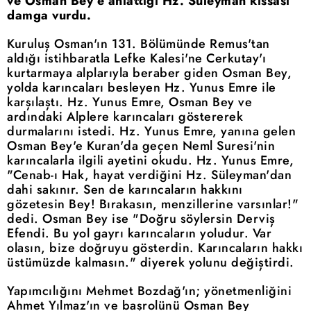
ve Osman Bey’e anlattığı Hz. Süleyman kıssası
damga vurdu.
Kuruluş Osman'ın 131. Bölümünde Remus'tan
aldığı istihbaratla Lefke Kalesi'ne Cerkutay'ı
kurtarmaya alplarıyla beraber giden Osman Bey,
yolda karıncaları besleyen Hz. Yunus Emre ile
karşılaştı. Hz. Yunus Emre, Osman Bey ve
ardındaki Alplere karıncaları göstererek
durmalarını istedi. Hz. Yunus Emre, yanına gelen
Osman Bey'e Kuran'da geçen Neml Suresi'nin
karıncalarla ilgili ayetini okudu. Hz. Yunus Emre,
"Cenab-ı Hak, hayat verdiğini Hz. Süleyman'dan
dahi sakınır. Sen de karıncaların hakkını
gözetesin Bey! Bırakasın, menzillerine varsınlar!"
dedi. Osman Bey ise "Doğru söylersin Derviş
Efendi. Bu yol gayrı karıncaların yoludur. Var
olasın, bize doğruyu gösterdin. Karıncaların hakkı
üstümüzde kalmasın." diyerek yolunu değiştirdi.
Yapımcılığını Mehmet Bozdağ'ın; yönetmenliğini
Ahmet Yılmaz'ın ve başrolünü Osman Bey