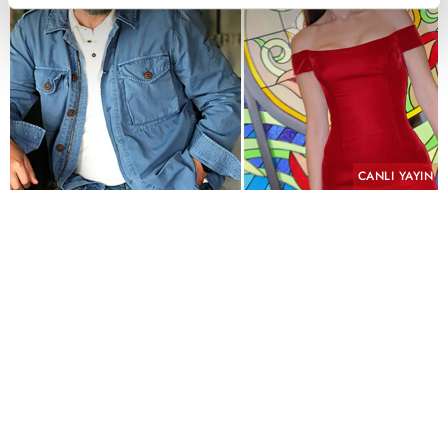
CANLI YAYIN
PAYLAŞ
Geçmişin yükü, kefaretin bedeli ve imkânsız bir
aşk aynı hikâyede buluşuyor.
KYN Yapım imzasını taşıyan ve yeni sezonda atv
ekranlarında izleyiciyle buluşmaya hazırlanan
"Hamal" için uzun süren ön hazırlık çalışmalarında
sona yaklaşıldı. Yeni sezonun en çok merak edilen
yapımlarından biri olmaya aday dizinin
çekimlerinin Eylül ayında başlaması planlanıyor.