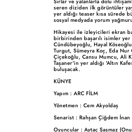
Sırlar ve yalanlarla dolu ihtişa
seren diziden ilk görüntüler ya
yer aldığı teaser kısa sürede b
sosyal medyada yorum yağmuru
Hikayesi ile izleyicileri ekran 
birbirinden başarılı isimler ye
Cündübeyoğlu, Hayal Köseoğlu,
Turgut, Sümeyra Koç, Eda Nur
Çiçekoğlu, Cansu Mumcu, Ali Ka
Taşaner'in yer aldığı 'Altın Kaf
buluşacak.
KÜNYE
Yapım : ARC FİLM
Yönetmen : Cem Akyoldaş
Senarist : Rahşan Çiğdem İnan
Oyuncular : Aytaç Şaşmaz (Onur