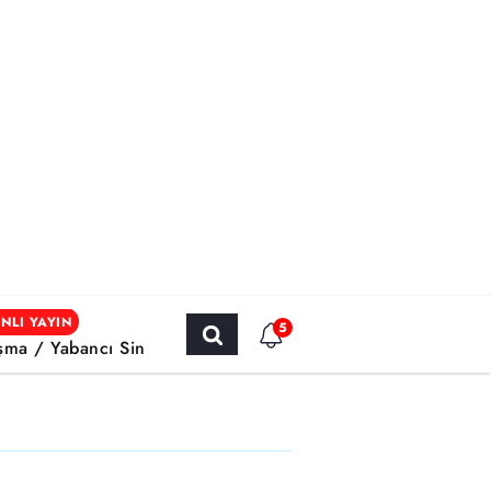
NLI YAYIN
5
şma / Yabancı Sinema