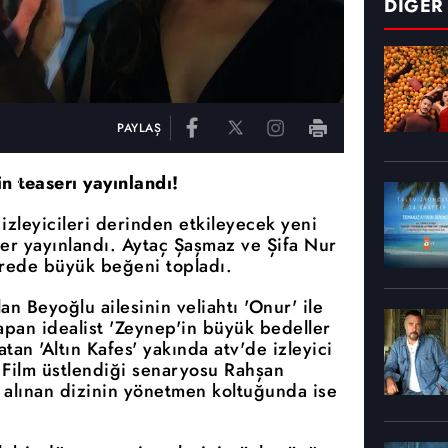
DİĞER
PAYLAŞ
’in teaserı yayınlandı!
 izleyicileri derinden etkileyecek yeni
üler yayınlandı. Aytaç Şaşmaz ve Şifa Nur
sürede büyük beğeni topladı.
an Beyoğlu ailesinin veliahtı 'Onur' ile
apan idealist 'Zeynep'in büyük bedeller
tan 'Altın Kafes' yakında atv'de izleyici
c Film üstlendiği senaryosu Rahşan
 alınan dizinin yönetmen koltuğunda ise