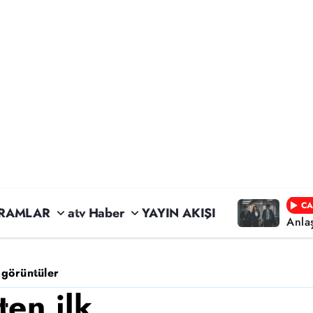
CA
RAMLAR
atv Haber
YAYIN AKIŞI
Anla
k görüntüler
ten ilk