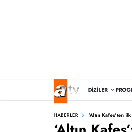
DİZİLER
PROG
HABERLER
‘Altın Kafes’ten il
‘Altın Kafes’