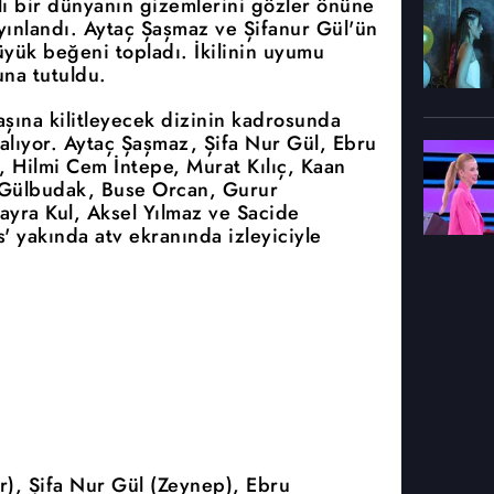
mlı bir dünyanın gizemlerini gözler önüne
yınlandı. Aytaç Şaşmaz ve Şifanur Gül'ün
üyük beğeni topladı. İkilinin uyumu
na tutuldu.
başına kilitleyecek dizinin kadrosunda
r alıyor. Aytaç Şaşmaz, Şifa Nur Gül, Ebru
 Hilmi Cem İntepe, Murat Kılıç, Kaan
 Gülbudak, Buse Orcan, Gurur
yra Kul, Aksel Yılmaz ve Sacide
es' yakında atv ekranında izleyiciyle
), Şifa Nur Gül (Zeynep), Ebru