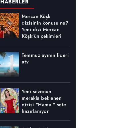
 HABERLER
Mercan Köşk
dizisinin konusu ne?
Yeni dizi Mercan
Köşk'ün çekimleri
nerede yapılıyor?
Temmuz ayının lideri
atv
Yeni sezonun
merakla beklenen
dizisi "Hamal" sete
hazırlanıyor