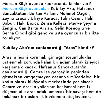
Mercan Köşk oyuncu kadrosunda kimler var?
Mercan Köşk oyuncuları
Kubilay Aka, Hafsanur
Sancaktutan, Bertan Asllani, Mehmet Özgür,
Zeyno Eracar, Ulviye Karaca, Tülin Özen, Halil
Babür, Haki Biçici, Zehra Kelleci, Merve Şeyma
Zengin, Can Bartu Arslan, Selin Köseoğlu ve
Berna Cındıl gibi genç ve usta oyuncular birlikte
rol alıyor.
Kubilay Aka'nın canlandırdığı "Aras" kimdir?
Aras, ailesini korumak için ağır sorumluluklar
üstlenmek zorunda kalan bir adam olarak izleyici
karşısına çıkacak. Hafsanur Sancaktutan'ın
canlandırdığı Cemre ise gerçeğin peşinden
gitmekten vazgeçmeyen cesur ve mücadeleci bir
kadın olarak hikâyenin merkezinde yer alacak.
Cemre ve Aras'ın yollarının kesişmesi hem iki
düşman aile arasındaki amansız bir savaşı hem de
imkânsız bir aşkın ilk kıvılcımını ateşleyecek.