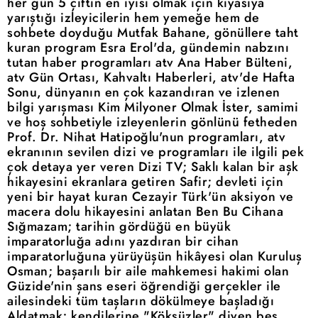
her gün 5 çiftin en iyisi olmak için kıyasıya
yarıştığı izleyicilerin hem yemeğe hem de
sohbete doyduğu Mutfak Bahane, gönüllere taht
kuran program Esra Erol'da, gündemin nabzını
tutan haber programları atv Ana Haber Bülteni,
atv Gün Ortası, Kahvaltı Haberleri, atv'de Hafta
Sonu, dünyanın en çok kazandıran ve izlenen
bilgi yarışması Kim Milyoner Olmak İster, samimi
ve hoş sohbetiyle izleyenlerin gönlünü fetheden
Prof. Dr. Nihat Hatipoğlu'nun programları, atv
ekranının sevilen dizi ve programları ile ilgili pek
çok detaya yer veren Dizi TV; Saklı kalan bir aşk
hikayesini ekranlara getiren Safir; devleti için
yeni bir hayat kuran Cezayir Türk'ün aksiyon ve
macera dolu hikayesini anlatan Ben Bu Cihana
Sığmazam; tarihin gördüğü en büyük
imparatorluğa adını yazdıran bir cihan
imparatorluğuna yürüyüşün hikâyesi olan Kuruluş
Osman; başarılı bir aile mahkemesi hakimi olan
Güzide'nin şans eseri öğrendiği gerçekler ile
ailesindeki tüm taşların dökülmeye başladığı
Aldatmak; kendilerine "Köksüzler" diyen beş