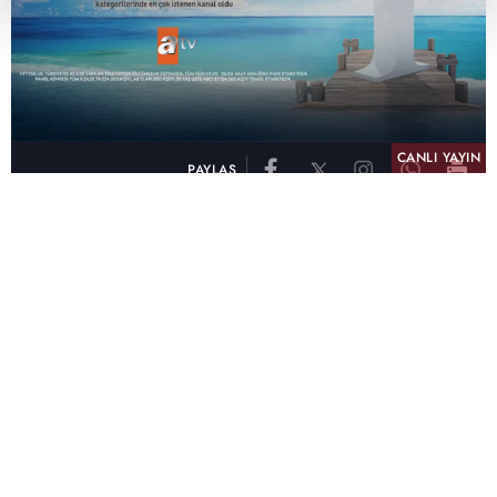
CANLI YAYIN
PAYLAŞ
atv, Türkiye'nin en çok izlenen televizyon kanalı
olma unvanını son 10 yıldır elinde tutmaya
devam ediyor. Fifty5 Blue Temmuz 2026
verilerine göre atv, Tüm Gün – Tüm Kişiler ve
Prime Time – Tüm Kişiler kategorilerinde ayı
birinci sırada tamamlayarak zirvedeki yerini
korudu.
32 yıldır televizyon dünyasına kazandırdığı
unutulmaz yapımlar, reyting rekorları kıran
dizileri, ilgiyle takip edilen programları ve
yayıncılıkta öncü projeleriyle Türk televizyon