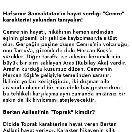
Hafsanur Sancaktutan'ın hayat verdiği "Cemre"
karakterini yakından tanıyalım!
Cemre'nin hayatı, nikâhının hemen ardından
eşinin gizemli bir şekilde kaybolmasıyla altüst
olur. Gerçeğin peşine düşen Cemre'nin yolculuğu,
onu Tarsus'a, gizemlerle dolu Mercan Köşk'e
sürükler. Diğer tarafta ise ailesini korumak için
büyük bir sırrı saklayan Aras (Kubilay Aka) vardır.
Aras'ın kurduğu kusursuz düzen, Cemre'nin
Mercan Köşk'e gelişiyle temelinden sarsılır.
İkilinin yolları kesiştiğinde, iki düşman aile
arasında ölümcül bir mücadele baş gösterirken;
bu tehlikeli karşılaşma aynı zamanda imkânsız bir
aşkın da ilk kıvılcımını ateşleyecektir.
Bertan Asllani'nin "Toprak" kimdir?
Dizide Toprak karakterine hayat veren Bertan
Asllani hayat veriyor. Karakter hikayenin kilit