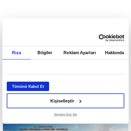
HABERLER
Temmuz ayının lideri atv
Temmuz ayının lideri atv
Rıza
Bilgiler
Reklam Ayarları
Hakkında
GİRİŞ TARİHİ:
01.08.2026 10:40
GÜNCELLEME TARİHİ:
02.08.2026 09:59
ABONE OL
Tümünü Kabul Et
Kişiselleştir
Seçime İzin Ver