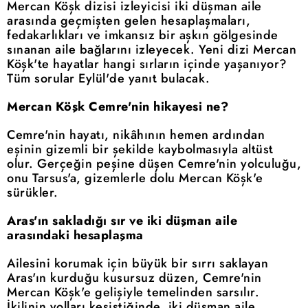
Mercan Köşk dizisi izleyicisi iki düşman aile
arasında geçmişten gelen hesaplaşmaları,
fedakarlıkları ve imkansız bir aşkın gölgesinde
sınanan aile bağlarını izleyecek. Yeni dizi Mercan
Köşk'te hayatlar hangi sırların içinde yaşanıyor?
Tüm sorular Eylül'de yanıt bulacak.
Mercan Köşk Cemre'nin hikayesi ne?
Cemre'nin hayatı, nikâhının hemen ardından
eşinin gizemli bir şekilde kaybolmasıyla altüst
olur. Gerçeğin peşine düşen Cemre'nin yolculuğu,
onu Tarsus'a, gizemlerle dolu Mercan Köşk'e
sürükler.
Aras'ın sakladığı sır ve iki düşman aile
arasındaki hesaplaşma
Ailesini korumak için büyük bir sırrı saklayan
Aras'ın kurduğu kusursuz düzen, Cemre'nin
Mercan Köşk'e gelişiyle temelinden sarsılır.
İkilinin yolları kesiştiğinde, iki düşman aile