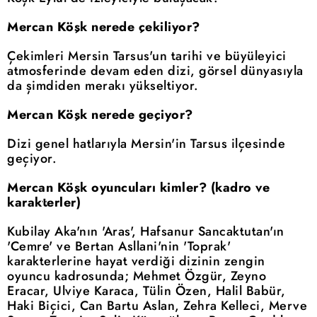
Mercan Köşk nerede çekiliyor?
Çekimleri Mersin Tarsus'un tarihi ve büyüleyici
atmosferinde devam eden dizi, görsel dünyasıyla
da şimdiden merakı yükseltiyor.
Mercan Köşk nerede geçiyor?
Dizi genel hatlarıyla Mersin'in Tarsus ilçesinde
geçiyor.
Mercan Köşk oyuncuları kimler? (kadro ve
karakterler)
Kubilay Aka'nın 'Aras', Hafsanur Sancaktutan'ın
'Cemre' ve Bertan Asllani'nin 'Toprak'
karakterlerine hayat verdiği dizinin zengin
oyuncu kadrosunda; Mehmet Özgür, Zeyno
Eracar, Ulviye Karaca, Tülin Özen, Halil Babür,
Haki Biçici, Can Bartu Aslan, Zehra Kelleci, Merve