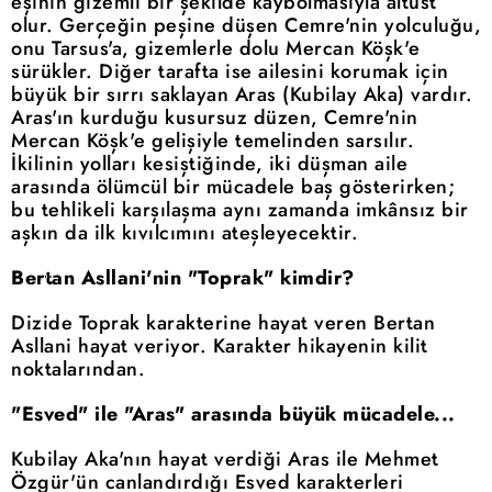
eşinin gizemli bir şekilde kaybolmasıyla altüst
olur. Gerçeğin peşine düşen Cemre'nin yolculuğu,
onu Tarsus'a, gizemlerle dolu Mercan Köşk'e
sürükler. Diğer tarafta ise ailesini korumak için
büyük bir sırrı saklayan Aras (Kubilay Aka) vardır.
Aras'ın kurduğu kusursuz düzen, Cemre'nin
Mercan Köşk'e gelişiyle temelinden sarsılır.
İkilinin yolları kesiştiğinde, iki düşman aile
arasında ölümcül bir mücadele baş gösterirken;
bu tehlikeli karşılaşma aynı zamanda imkânsız bir
aşkın da ilk kıvılcımını ateşleyecektir.
Bertan Asllani'nin "Toprak" kimdir?
Dizide Toprak karakterine hayat veren Bertan
Asllani hayat veriyor. Karakter hikayenin kilit
noktalarından.
"Esved" ile "Aras" arasında büyük mücadele...
Kubilay Aka'nın hayat verdiği Aras ile Mehmet
Özgür'ün canlandırdığı Esved karakterleri