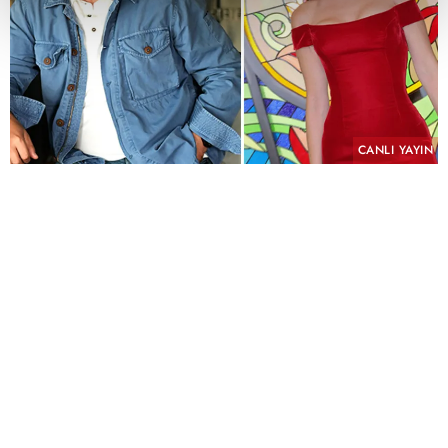
CANLI YAYIN
PAYLAŞ
Geçmişin yükü, kefaretin bedeli ve imkânsız bir
aşk aynı hikâyede buluşuyor.
KYN Yapım imzasını taşıyan ve yeni sezonda atv
ekranlarında izleyiciyle buluşmaya hazırlanan
"Hamal" için uzun süren ön hazırlık çalışmalarında
sona yaklaşıldı. Yeni sezonun en çok merak edilen
yapımlarından biri olmaya aday dizinin
çekimlerinin Eylül ayında başlaması planlanıyor.