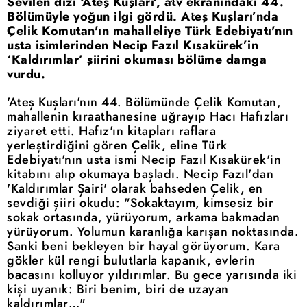
Sevilen dizi ‘Ateş Kuşları’, atv ekranındaki 44.
Bölümüyle yoğun ilgi gördü. Ateş Kuşları’nda
Çelik Komutan'ın mahalleliye Türk Edebiyatı'nın
usta isimlerinden Necip Fazıl Kısakürek’in
‘Kaldırımlar’ şiirini okuması bölüme damga
vurdu.
'Ateş Kuşları'nın 44. Bölümünde Çelik Komutan,
mahallenin kıraathanesine uğrayıp Hacı Hafızları
ziyaret etti. Hafız'ın kitapları raflara
yerleştirdiğini gören Çelik, eline Türk
Edebiyatı'nın usta ismi Necip Fazıl Kısakürek'in
kitabını alıp okumaya başladı. Necip Fazıl'dan
'Kaldırımlar Şairi' olarak bahseden Çelik, en
sevdiği şiiri okudu: "Sokaktayım, kimsesiz bir
sokak ortasında, yürüyorum, arkama bakmadan
yürüyorum. Yolumun karanlığa karışan noktasında.
Sanki beni bekleyen bir hayal görüyorum. Kara
gökler kül rengi bulutlarla kapanık, evlerin
bacasını kolluyor yıldırımlar. Bu gece yarısında iki
kişi uyanık: Biri benim, biri de uzayan
kaldırımlar…"