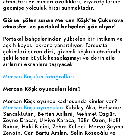
atmosferi ve mimari özellikleri, ziyaretçilerine
geçmişe yolculuk hissi sunmaktadır.
Görsel şölen sunan Mercan Köşk'te Çukurova
atmosferi ve portakal bahçeleri göz alıyor!
Portakal bahçelerinden yükselen bir intikam ve
aşk hikayesi ekrana yansıtılıyor. Tarsus'ta
çekimleri süren dizi, gizemli köşkün etrafında
şekillenen büyük hesaplaşmayı ve derin aile
sırlarını ekranlara taşıyacak.
Mercan Köşk'ün fotoğrafları
Mercan Köşk oyuncuları kim?
Mercan Köşk oyuncu kadrosunda kimler var?
Mercan Köşk oyuncuları
Kubilay Aka, Hafsanur
Sancaktutan, Bertan Asllani, Mehmet Özgür,
Zeyno Eracar, Ulviye Karaca, Tülin Özen, Halil
Babür, Haki Biçici, Zehra Kelleci, Merve Şeyma
Zengin, Can Bartu Arslan, Selin Köseoğlu ve