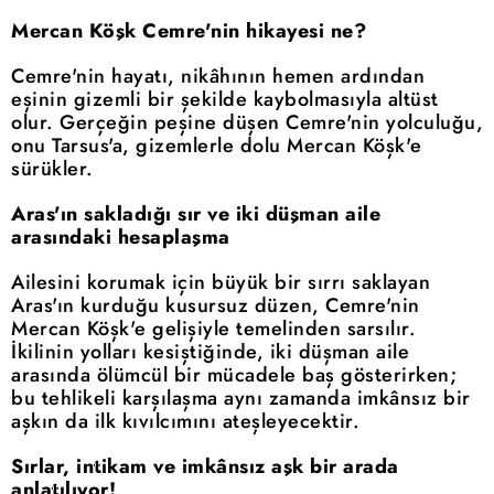
Mercan Köşk Cemre'nin hikayesi ne?
Cemre'nin hayatı, nikâhının hemen ardından
eşinin gizemli bir şekilde kaybolmasıyla altüst
olur. Gerçeğin peşine düşen Cemre'nin yolculuğu,
onu Tarsus'a, gizemlerle dolu Mercan Köşk'e
sürükler.
Aras'ın sakladığı sır ve iki düşman aile
arasındaki hesaplaşma
Ailesini korumak için büyük bir sırrı saklayan
Aras'ın kurduğu kusursuz düzen, Cemre'nin
Mercan Köşk'e gelişiyle temelinden sarsılır.
İkilinin yolları kesiştiğinde, iki düşman aile
arasında ölümcül bir mücadele baş gösterirken;
bu tehlikeli karşılaşma aynı zamanda imkânsız bir
aşkın da ilk kıvılcımını ateşleyecektir.
Sırlar, intikam ve imkânsız aşk bir arada
anlatılıyor!