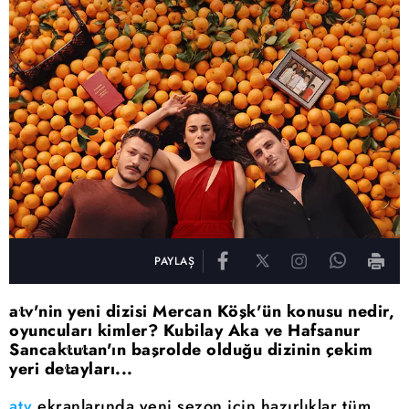
PAYLAŞ
atv'nin yeni dizisi Mercan Köşk'ün konusu nedir,
oyuncuları kimler? Kubilay Aka ve Hafsanur
Sancaktutan'ın başrolde olduğu dizinin çekim
yeri detayları...
atv
ekranlarında yeni sezon için hazırlıklar tüm