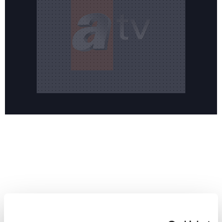
Reddet
Yeni sezonun merakla beklenen dizisi 'Hamal' sete
HABERLER
hazırlanıyor