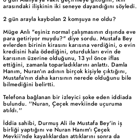
arasındaki ilişkinin iki seneye dayandığını söyledi.
2 gün arayla kaybolan 2 komşuya ne oldu?
Müge Anlı "eşiniz normal çalışmasının dışında eve
para getiriyor muydu?" diye sordu. Mustafa Bey
evlerden birinin kirasını karısına verdiğini, o evin
kredisini hala ödediğini, oturdukları evin de
karısının üzerine olduğunu, 13 yıl önce iflas
ettiğini, zamanla toparladıklarını anlattı. Damla
Hanım, Nuran'ın adının birçok kişiyle çıktığını,
Mustafa'nın daha karısının nerede olduğunu bile
bilmediğini belirtti.
Telefona bağlanan bir izleyici şoke eden iddiada
bulundu. ''Nuran, Çeçek mevkiinde uçuruma
atıldı.''
İddia sahibi, Durmuş Ali ile Mustafa Bey'in iş
birliği yaptığını ve Nuran Hanım'ı Çeçek
Mevkii'nde kayalıklardan attıklarını sonra da