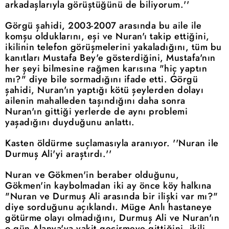
arkadaşlarıyla görüştüğünü de biliyorum.''
Görgü şahidi, 2003-2007 arasında bu aile ile
komşu olduklarını, eşi ve Nuran'ı takip ettiğini,
ikilinin telefon görüşmelerini yakaladığını, tüm bu
kanıtları Mustafa Bey'e gösterdiğini, Mustafa'nın
her şeyi bilmesine rağmen karısına "hiç yaptın
mı?" diye bile sormadığını ifade etti. Görgü
şahidi, Nuran'ın yaptığı kötü şeylerden dolayı
ailenin mahalleden taşındığını daha sonra
Nuran'ın gittiği yerlerde de aynı problemi
yaşadığını duyduğunu anlattı.
Kasten öldürme suçlamasıyla aranıyor. ''Nuran ile
Durmuş Ali'yi araştırdı.''
Nuran ve Gökmen'in beraber olduğunu,
Gökmen'in kaybolmadan iki ay önce köy halkına
"Nuran ve Durmuş Ali arasında bir ilişki var mı?"
diye sorduğunu açıklandı. Müge Anlı hastaneye
götürme olayı olmadığını, Durmuş Ali ve Nuran'ın
o gün Alanya'ya vakit geçirmeye gittiğini, ikili