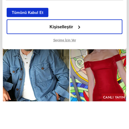
ABONE OL
Tümünü Kabul Et
Kişiselleştir
Seçime İzin Ver
CANLI YAYIN
PAYLAŞ
Geçmişin yükü, kefaretin bedeli ve imkânsız bir