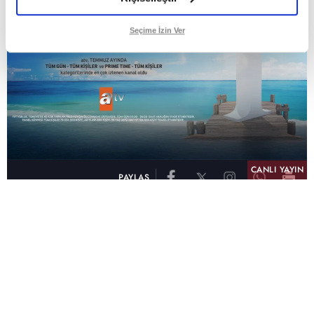
Seçime İzin Ver
CANLI YAYIN
PAYLAŞ
atv, Türkiye'nin en çok izlenen televizyon kanalı
olma unvanını son 10 yıldır elinde tutmaya
devam ediyor. Fifty5 Blue Temmuz 2026
verilerine göre atv, Tüm Gün – Tüm Kişiler ve
Prime Time – Tüm Kişiler kategorilerinde ayı
birinci sırada tamamlayarak zirvedeki yerini
korudu.