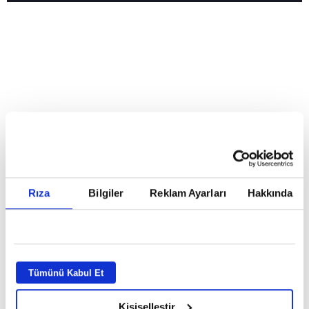
Reddet
HABERLER
Temmuz ayının lideri atv
Temmuz ayının lideri atv
Rıza
Bilgiler
Reklam Ayarları
Hakkında
GİRİŞ TARİHİ:
01.08.2026 10:40
GÜNCELLEME TARİHİ:
02.08.2026 09:59
ABONE OL
Tümünü Kabul Et
Kişiselleştir