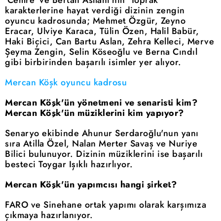
'Cemre' ve Bertan Asllani'nin 'Toprak'
karakterlerine hayat verdiği dizinin zengin
oyuncu kadrosunda; Mehmet Özgür, Zeyno
Eracar, Ulviye Karaca, Tülin Özen, Halil Babür,
Haki Biçici, Can Bartu Aslan, Zehra Kelleci, Merve
Şeyma Zengin, Selin Köseoğlu ve Berna Cındıl
gibi birbirinden başarılı isimler yer alıyor.
Mercan Köşk oyuncu kadrosu
Mercan Köşk'ün yönetmeni ve senaristi kim?
Mercan Köşk'ün müziklerini kim yapıyor?
Senaryo ekibinde Ahunur Serdaroğlu'nun yanı
sıra Atilla Özel, Nalan Merter Savaş ve Nuriye
Bilici bulunuyor. Dizinin müziklerini ise başarılı
besteci Toygar Işıklı hazırlıyor.
Mercan Köşk'ün yapımcısı hangi şirket?
FARO ve Sinehane ortak yapımı olarak karşımıza
çıkmaya hazırlanıyor.