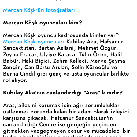
Mercan Köşk'ün fotoğrafları
Mercan Köşk oyuncuları kim?
Mercan Köşk oyuncu kadrosunda kimler var?
Mercan Köşk oyuncuları
Kubilay Aka, Hafsanur
Sancaktutan, Bertan Asllani, Mehmet Özgür,
Zeyno Eracar, Ulviye Karaca, Tülin Özen, Halil
Babür, Haki Biçici, Zehra Kelleci, Merve Şeyma
Zengin, Can Bartu Arslan, Selin Köseoğlu ve
Berna Cındıl gibi genç ve usta oyuncular birlikte
rol alıyor.
Kubilay Aka'nın canlandırdığı "Aras" kimdir?
Aras, ailesini korumak için ağır sorumluluklar
üstlenmek zorunda kalan bir adam olarak izleyici
karşısına çıkacak. Hafsanur Sancaktutan'ın
canlandırdığı Cemre ise gerçeğin peşinden
gitmekten vazgeçmeyen cesur ve mücadeleci bir