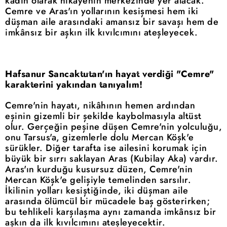
kadın olarak hikâyenin merkezinde yer alacak.
Cemre ve Aras'ın yollarının kesişmesi hem iki
düşman aile arasındaki amansız bir savaşı hem de
imkânsız bir aşkın ilk kıvılcımını ateşleyecek.
Hafsanur Sancaktutan'ın hayat verdiği "Cemre"
karakterini yakından tanıyalım!
Cemre'nin hayatı, nikâhının hemen ardından
eşinin gizemli bir şekilde kaybolmasıyla altüst
olur. Gerçeğin peşine düşen Cemre'nin yolculuğu,
onu Tarsus'a, gizemlerle dolu Mercan Köşk'e
sürükler. Diğer tarafta ise ailesini korumak için
büyük bir sırrı saklayan Aras (Kubilay Aka) vardır.
Aras'ın kurduğu kusursuz düzen, Cemre'nin
Mercan Köşk'e gelişiyle temelinden sarsılır.
İkilinin yolları kesiştiğinde, iki düşman aile
arasında ölümcül bir mücadele baş gösterirken;
bu tehlikeli karşılaşma aynı zamanda imkânsız bir
aşkın da ilk kıvılcımını ateşleyecektir.