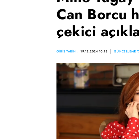
Can Borcu h
çekici açıkl
GİRİŞ TARİHİ:
19.12.2024 10:13
GÜNCELLEME T