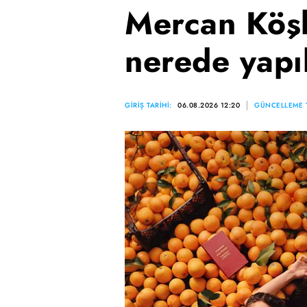
Mercan Köşk
nerede yapı
GİRİŞ TARİHİ:
06.08.2026 12:20
GÜNCELLEME T