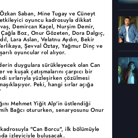
u Özkan Saban, Mine Tugay ve Cüneyt
etkileyici oyuncu kadrosuyla dikkat
avaş, Demircan Kaçel, Nurşim Demir,
 Çağla Boz, Onur Gözeten, Dora Dalgıç,
ıl, Lara Aslan, Velatnu Aydın, Bekir
erlikaya, Şevval Öztay, Yağmur Dinç ve
rılı oyuncular rol alıyor.
 derin duygulara sürükleyecek olan Can
ler ve kuşak çatışmalarını çarpıcı bir
ndi sırlarıyla yüzleşirken çözülmesi
şıklaşıyor. Peki, hangi sırlar açığa
?
ını Mehmet Yiğit Alp'in üstlendiği
mih Bağcı otururken, senaryosunu Onur
 kadrosuyla "Can Borcu", ilk bölümüyle
da izleyiciyle buluşacak.