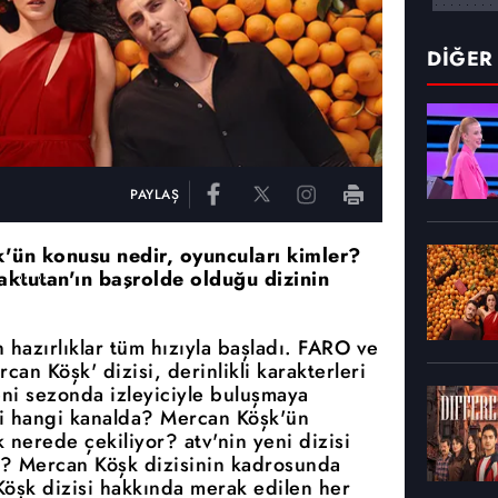
DİĞER
PAYLAŞ
k'ün konusu nedir, oyuncuları kimler?
ktutan'ın başrolde olduğu dizinin
 hazırlıklar tüm hızıyla başladı. FARO ve
an Köşk' dizisi, derinlikli karakterleri
eni sezonda izleyiciyle buluşmaya
i hangi kanalda? Mercan Köşk'ün
nerede çekiliyor? atv'nin yeni dizisi
? Mercan Köşk dizisinin kadrosunda
Köşk dizisi hakkında merak edilen her