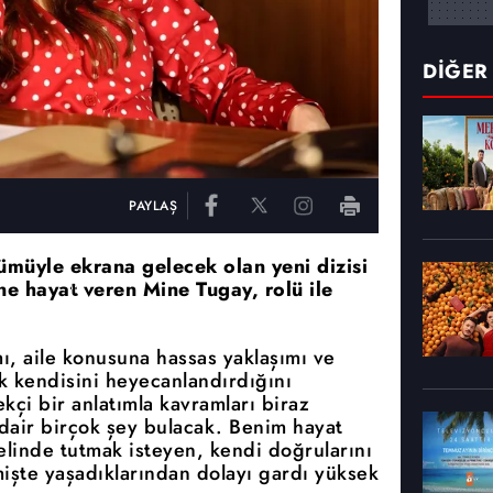
DİĞER
PAYLAŞ
ümüyle ekrana gelecek olan yeni dizisi
e hayat veren Mine Tugay, rolü ile
ı, aile konusuna hassas yaklaşımı ve
k kendisini heyecanlandırdığını
kçi bir anlatımla kavramları biraz
 dair birçok şey bulacak. Benim hayat
elinde tutmak isteyen, kendi doğrularını
şte yaşadıklarından dolayı gardı yüksek