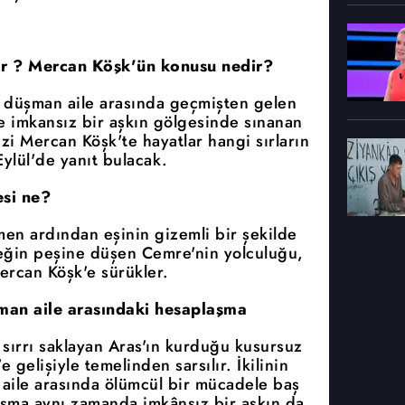
or ? Mercan Köşk'ün konusu nedir?
ki düşman aile arasında geçmişten gelen
ve imkansız bir aşkın gölgesinde sınanan
izi Mercan Köşk'te hayatlar hangi sırların
ylül'de yanıt bulacak.
si ne?
men ardından eşinin gizemli bir şekilde
çeğin peşine düşen Cemre'nin yolculuğu,
ercan Köşk'e sürükler.
üşman aile arasındaki hesaplaşma
 sırrı saklayan Aras'ın kurduğu kusursuz
gelişiyle temelinden sarsılır. İkilinin
n aile arasında ölümcül bir mücadele baş
laşma aynı zamanda imkânsız bir aşkın da