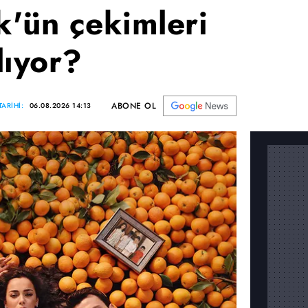
'ün çekimleri
lıyor?
ABONE OL
ARİHİ:
06.08.2026 14:13