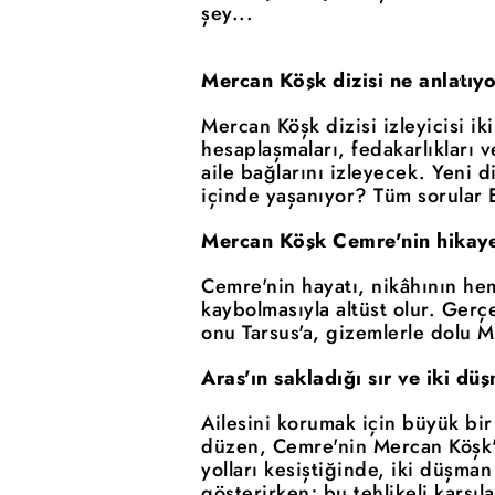
şey...
Mercan Köşk dizisi ne anlatıy
Mercan Köşk dizisi izleyicisi i
hesaplaşmaları, fedakarlıkları 
aile bağlarını izleyecek. Yeni d
içinde yaşanıyor? Tüm sorular E
Mercan Köşk Cemre'nin hikaye
Cemre'nin hayatı, nikâhının he
kaybolmasıyla altüst olur. Ger
onu Tarsus'a, gizemlerle dolu M
Aras'ın sakladığı sır ve iki d
Ailesini korumak için büyük bir
düzen, Cemre'nin Mercan Köşk'e 
yolları kesiştiğinde, iki düşma
gösterirken; bu tehlikeli karşı