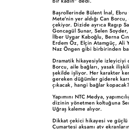
bir kadın" dedi.
Başrollerinde Bülent İnal, Ebr
Mete'nin yer aldığı Can Borcu, 
çekiyor. Dizide ayrıca Ragıp S
Goncagül Sunar, Selen Soyder,
İlber Uygar Kaboğlu, Berna Cınd
Erdem Öz, Elçin Atamgüç, Ali Y
Naz Öngen gibi birbirinden başa
Dramatik hikayesiyle izleyiciyi
Borcu, aile bağları, yasak ilişki
şekilde işliyor. Her karakter ke
gereken düğümler giderek karma
çıkacak, hangi bağlar kopacak
Yapımını NTC Medya, yapımcılığ
dizinin yönetmen koltuğuna Se
Uğraş kaleme alıyor.
Dikkat çekici hikayesi ve güçlü
Cumartesi akşamı atv ekranların