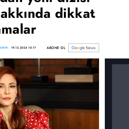
akkında dikkat
amalar
ABONE OL
ARİHİ:
19.12.2024 10:17