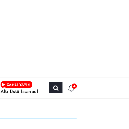
CANLI YAYIN
4
Altı Üstü İstanbul