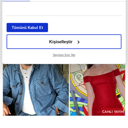
dizisi "Hamal" sete hazırlanıyor
GİRİŞ TARİHİ:
29.07.2026 10:58
ABONE OL
Tümünü Kabul Et
Kişiselleştir
Seçime İzin Ver
CANLI YAYIN
PAYLAŞ