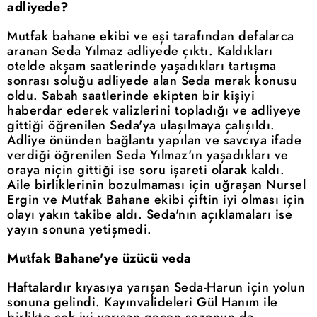
adliyede?
Mutfak bahane ekibi ve eşi tarafından defalarca
aranan Seda Yılmaz adliyede çıktı. Kaldıkları
otelde akşam saatlerinde yaşadıkları tartışma
sonrası soluğu adliyede alan Seda merak konusu
oldu. Sabah saatlerinde ekipten bir kişiyi
haberdar ederek valizlerini topladığı ve adliyeye
gittiği öğrenilen Seda'ya ulaşılmaya çalışıldı.
Adliye önünden bağlantı yapılan ve savcıya ifade
verdiği öğrenilen Seda Yılmaz'ın yaşadıkları ve
oraya niçin gittiği ise soru işareti olarak kaldı.
Aile birliklerinin bozulmaması için uğraşan Nursel
Ergin ve Mutfak Bahane ekibi çiftin iyi olması için
olayı yakın takibe aldı. Seda'nın açıklamaları ise
yayın sonuna yetişmedi.
Mutfak Bahane'ye üzücü veda
Haftalardır kıyasıya yarışan Seda-Harun için yolun
sonuna gelindi. Kayınvalideleri Gül Hanım ile
birlikte çok iyi yarışan geçen sezonun da