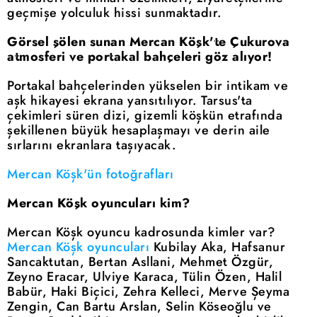
geçmişe yolculuk hissi sunmaktadır.
Görsel şölen sunan Mercan Köşk'te Çukurova
atmosferi ve portakal bahçeleri göz alıyor!
Portakal bahçelerinden yükselen bir intikam ve
aşk hikayesi ekrana yansıtılıyor. Tarsus'ta
çekimleri süren dizi, gizemli köşkün etrafında
şekillenen büyük hesaplaşmayı ve derin aile
sırlarını ekranlara taşıyacak.
Mercan Köşk'ün fotoğrafları
Mercan Köşk oyuncuları kim?
Mercan Köşk oyuncu kadrosunda kimler var?
Mercan Köşk oyuncuları
Kubilay Aka, Hafsanur
Sancaktutan, Bertan Asllani, Mehmet Özgür,
Zeyno Eracar, Ulviye Karaca, Tülin Özen, Halil
Babür, Haki Biçici, Zehra Kelleci, Merve Şeyma
Zengin, Can Bartu Arslan, Selin Köseoğlu ve