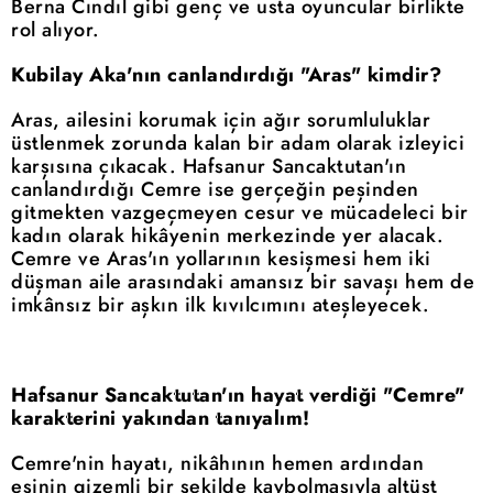
Berna Cındıl gibi genç ve usta oyuncular birlikte
rol alıyor.
Kubilay Aka'nın canlandırdığı "Aras" kimdir?
Aras, ailesini korumak için ağır sorumluluklar
üstlenmek zorunda kalan bir adam olarak izleyici
karşısına çıkacak. Hafsanur Sancaktutan'ın
canlandırdığı Cemre ise gerçeğin peşinden
gitmekten vazgeçmeyen cesur ve mücadeleci bir
kadın olarak hikâyenin merkezinde yer alacak.
Cemre ve Aras'ın yollarının kesişmesi hem iki
düşman aile arasındaki amansız bir savaşı hem de
imkânsız bir aşkın ilk kıvılcımını ateşleyecek.
Hafsanur Sancaktutan'ın hayat verdiği "Cemre"
karakterini yakından tanıyalım!
Cemre'nin hayatı, nikâhının hemen ardından
eşinin gizemli bir şekilde kaybolmasıyla altüst