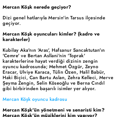
Mercan Köşk nerede geçiyor?
Dizi genel hatlarıyla Mersin'in Tarsus ilçesinde
geçiyor.
Mercan Köşk oyuncuları kimler? (kadro ve
karakterler)
Kubilay Aka'nın 'Aras', Hafsanur Sancaktutan'ın
'Cemre' ve Bertan Asllani'nin 'Toprak'
karakterlerine hayat verdiği dizinin zengin
oyuncu kadrosunda; Mehmet Özgür, Zeyno
Eracar, Ulviye Karaca, Tülin Özen, Halil Babür,
Haki Biçici, Can Bartu Aslan, Zehra Kelleci, Merve
Şeyma Zengin, Selin Köseoğlu ve Berna Cındıl
gibi birbirinden başarılı isimler yer alıyor.
Mercan Köşk oyuncu kadrosu
Mercan Köşk'ün yönetmeni ve senaristi kim?
Mercan Köşk'ün müziklerini kim yapıyor?