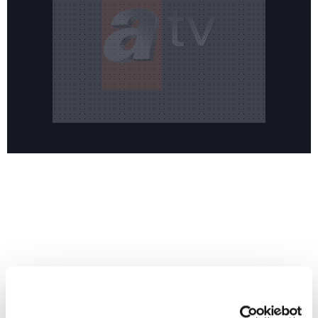
Reddet
HABERLER
Temmuz ayının lideri atv