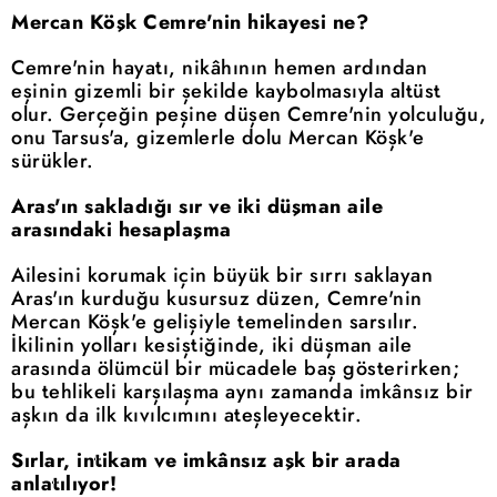
Mercan Köşk Cemre'nin hikayesi ne?
Cemre'nin hayatı, nikâhının hemen ardından
eşinin gizemli bir şekilde kaybolmasıyla altüst
olur. Gerçeğin peşine düşen Cemre'nin yolculuğu,
onu Tarsus'a, gizemlerle dolu Mercan Köşk'e
sürükler.
Aras'ın sakladığı sır ve iki düşman aile
arasındaki hesaplaşma
Ailesini korumak için büyük bir sırrı saklayan
Aras'ın kurduğu kusursuz düzen, Cemre'nin
Mercan Köşk'e gelişiyle temelinden sarsılır.
İkilinin yolları kesiştiğinde, iki düşman aile
arasında ölümcül bir mücadele baş gösterirken;
bu tehlikeli karşılaşma aynı zamanda imkânsız bir
aşkın da ilk kıvılcımını ateşleyecektir.
Sırlar, intikam ve imkânsız aşk bir arada
anlatılıyor!