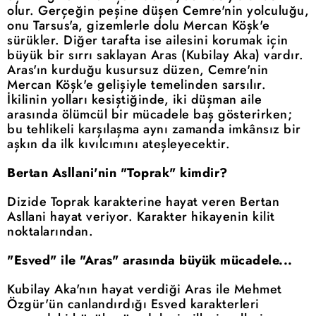
olur. Gerçeğin peşine düşen Cemre'nin yolculuğu,
onu Tarsus'a, gizemlerle dolu Mercan Köşk'e
sürükler. Diğer tarafta ise ailesini korumak için
büyük bir sırrı saklayan Aras (Kubilay Aka) vardır.
Aras'ın kurduğu kusursuz düzen, Cemre'nin
Mercan Köşk'e gelişiyle temelinden sarsılır.
İkilinin yolları kesiştiğinde, iki düşman aile
arasında ölümcül bir mücadele baş gösterirken;
bu tehlikeli karşılaşma aynı zamanda imkânsız bir
aşkın da ilk kıvılcımını ateşleyecektir.
Bertan Asllani'nin "Toprak" kimdir?
Dizide Toprak karakterine hayat veren Bertan
Asllani hayat veriyor. Karakter hikayenin kilit
noktalarından.
"Esved" ile "Aras" arasında büyük mücadele...
Kubilay Aka'nın hayat verdiği Aras ile Mehmet
Özgür'ün canlandırdığı Esved karakterleri