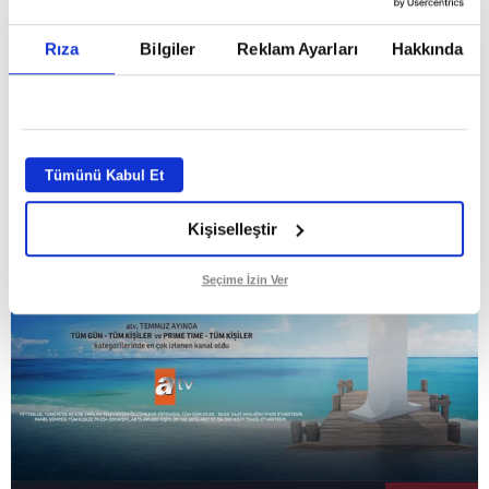
Temmuz ayının lideri atv
Rıza
Bilgiler
Reklam Ayarları
Hakkında
GİRİŞ TARİHİ:
01.08.2026 10:40
GÜNCELLEME TARİHİ:
02.08.2026 09:59
ABONE OL
Tümünü Kabul Et
Kişiselleştir
Seçime İzin Ver