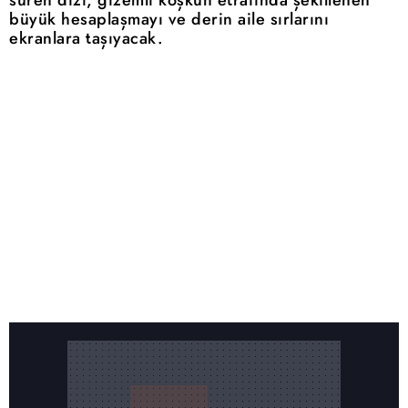
süren dizi, gizemli köşkün etrafında şekillenen
büyük hesaplaşmayı ve derin aile sırlarını
ekranlara taşıyacak.