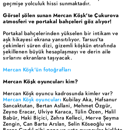
geçmişe yolculuk hissi sunmaktadır.
Görsel şölen sunan Mercan Köşk'te Çukurova
atmosferi ve portakal bahçeleri göz alıyor!
Portakal bahçelerinden yükselen bir intikam ve
aşk hikayesi ekrana yansıtılıyor. Tarsus'ta
çekimleri süren dizi, gizemli köşkün etrafında
şekillenen büyük hesaplaşmayı ve derin aile
sırlarını ekranlara taşıyacak.
Mercan Köşk'ün fotoğrafları
Mercan Köşk oyuncuları kim?
Mercan Köşk oyuncu kadrosunda kimler var?
Mercan Köşk oyuncuları
Kubilay Aka, Hafsanur
Sancaktutan, Bertan Asllani, Mehmet Özgür,
Zeyno Eracar, Ulviye Karaca, Tülin Özen, Halil
Babür, Haki Biçici, Zehra Kelleci, Merve Şeyma
Zengin, Can Bartu Arslan, Selin Köseoğlu ve