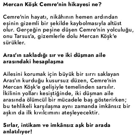
Mercan Köşk Cemre'nin hikayesi ne?
Cemre'nin hayatı, nikâhının hemen ardından
eşinin gizemli bir şekilde kaybolmasıyla altüst
olur. Gerçeğin peşine düşen Cemre'nin yolculuğu,
onu Tarsus'a, gizemlerle dolu Mercan Köşk'e
sürükler.
Aras'ın sakladığı sır ve iki düşman aile
arasındaki hesaplaşma
Ailesini korumak için büyük bir sırrı saklayan
Aras'ın kurduğu kusursuz düzen, Cemre'nin
Mercan Köşk'e gelişiyle temelinden sarsılır.
İkilinin yolları kesiştiğinde, iki düşman aile
arasında ölümcül bir mücadele baş gösterirken;
bu tehlikeli karşılaşma aynı zamanda imkânsız bir
aşkın da ilk kıvılcımını ateşleyecektir.
Sırlar, intikam ve imkânsız aşk bir arada
anlatılıyor!