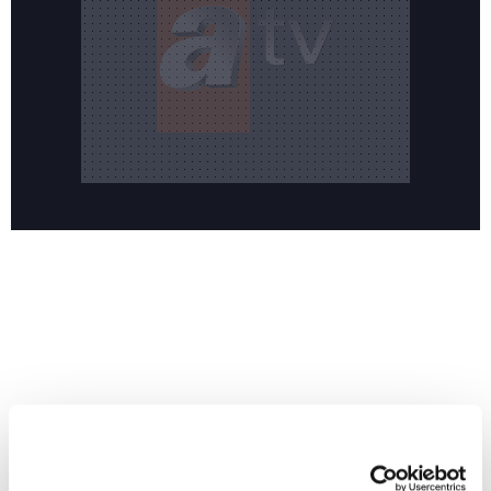
Reddet
HABERLER
Temmuz ayının lideri atv