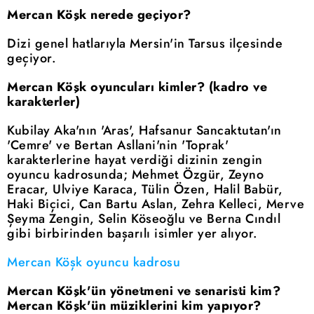
Mercan Köşk nerede geçiyor?
Dizi genel hatlarıyla Mersin'in Tarsus ilçesinde
geçiyor.
Mercan Köşk oyuncuları kimler? (kadro ve
karakterler)
Kubilay Aka'nın 'Aras', Hafsanur Sancaktutan'ın
'Cemre' ve Bertan Asllani'nin 'Toprak'
karakterlerine hayat verdiği dizinin zengin
oyuncu kadrosunda; Mehmet Özgür, Zeyno
Eracar, Ulviye Karaca, Tülin Özen, Halil Babür,
Haki Biçici, Can Bartu Aslan, Zehra Kelleci, Merve
Şeyma Zengin, Selin Köseoğlu ve Berna Cındıl
gibi birbirinden başarılı isimler yer alıyor.
Mercan Köşk oyuncu kadrosu
Mercan Köşk'ün yönetmeni ve senaristi kim?
Mercan Köşk'ün müziklerini kim yapıyor?