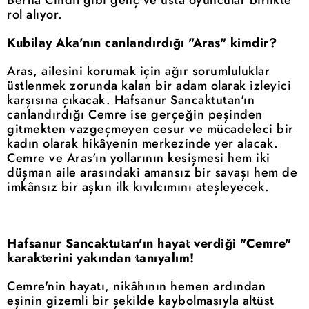
Berna Cındıl gibi genç ve usta oyuncular birlikte
rol alıyor.
Kubilay Aka'nın canlandırdığı "Aras" kimdir?
Aras, ailesini korumak için ağır sorumluluklar
üstlenmek zorunda kalan bir adam olarak izleyici
karşısına çıkacak. Hafsanur Sancaktutan'ın
canlandırdığı Cemre ise gerçeğin peşinden
gitmekten vazgeçmeyen cesur ve mücadeleci bir
kadın olarak hikâyenin merkezinde yer alacak.
Cemre ve Aras'ın yollarının kesişmesi hem iki
düşman aile arasındaki amansız bir savaşı hem de
imkânsız bir aşkın ilk kıvılcımını ateşleyecek.
Hafsanur Sancaktutan'ın hayat verdiği "Cemre"
karakterini yakından tanıyalım!
Cemre'nin hayatı, nikâhının hemen ardından
eşinin gizemli bir şekilde kaybolmasıyla altüst