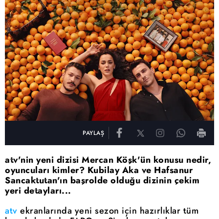
PAYLAŞ
atv'nin yeni dizisi Mercan Köşk'ün konusu nedir,
oyuncuları kimler? Kubilay Aka ve Hafsanur
Sancaktutan'ın başrolde olduğu dizinin çekim
yeri detayları...
atv
ekranlarında yeni sezon için hazırlıklar tüm