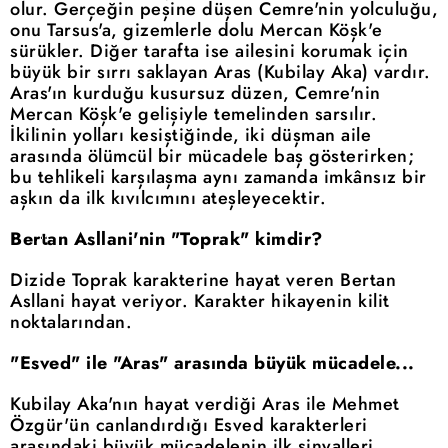
olur. Gerçeğin peşine düşen Cemre'nin yolculuğu,
onu Tarsus'a, gizemlerle dolu Mercan Köşk'e
sürükler. Diğer tarafta ise ailesini korumak için
büyük bir sırrı saklayan Aras (Kubilay Aka) vardır.
Aras'ın kurduğu kusursuz düzen, Cemre'nin
Mercan Köşk'e gelişiyle temelinden sarsılır.
İkilinin yolları kesiştiğinde, iki düşman aile
arasında ölümcül bir mücadele baş gösterirken;
bu tehlikeli karşılaşma aynı zamanda imkânsız bir
aşkın da ilk kıvılcımını ateşleyecektir.
Bertan Asllani'nin "Toprak" kimdir?
Dizide Toprak karakterine hayat veren Bertan
Asllani hayat veriyor. Karakter hikayenin kilit
noktalarından.
"Esved" ile "Aras" arasında büyük mücadele...
Kubilay Aka'nın hayat verdiği Aras ile Mehmet
Özgür'ün canlandırdığı Esved karakterleri
arasındaki büyük mücadelenin ilk sinyalleri