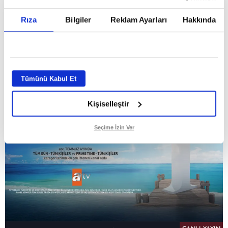
Temmuz ayının lideri atv
Rıza
Bilgiler
Reklam Ayarları
Hakkında
GİRİŞ TARİHİ:
01.08.2026 10:40
GÜNCELLEME TARİHİ:
02.08.2026 09:59
ABONE OL
Tümünü Kabul Et
Kişiselleştir
Seçime İzin Ver