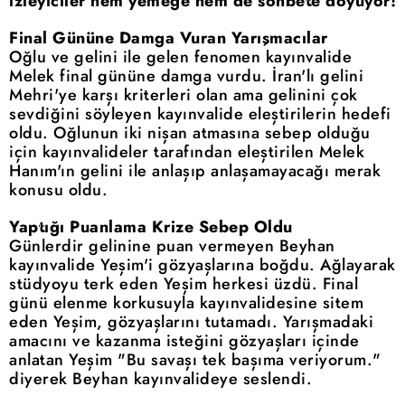
izleyiciler hem yemeğe hem de sohbete doyuyor!
Final Gününe Damga Vuran Yarışmacılar
Oğlu ve gelini ile gelen fenomen kayınvalide
Melek final gününe damga vurdu. İran'lı gelini
Mehri'ye karşı kriterleri olan ama gelinini çok
sevdiğini söyleyen kayınvalide eleştirilerin hedefi
oldu. Oğlunun iki nişan atmasına sebep olduğu
için kayınvalideler tarafından eleştirilen Melek
Hanım'ın gelini ile anlaşıp anlaşamayacağı merak
konusu oldu.
Yaptığı Puanlama Krize Sebep Oldu
Günlerdir gelinine puan vermeyen Beyhan
kayınvalide Yeşim'i gözyaşlarına boğdu. Ağlayarak
stüdyoyu terk eden Yeşim herkesi üzdü. Final
günü elenme korkusuyla kayınvalidesine sitem
eden Yeşim, gözyaşlarını tutamadı. Yarışmadaki
amacını ve kazanma isteğini gözyaşları içinde
anlatan Yeşim "Bu savaşı tek başıma veriyorum."
diyerek Beyhan kayınvalideye seslendi.