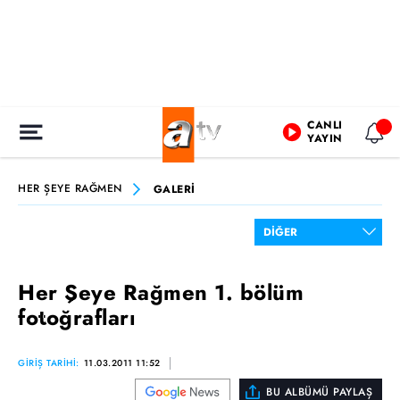
CANLI
YAYIN
HER ŞEYE RAĞMEN
GALERİ
Her Şeye Rağmen 1. bölüm
fotoğrafları
GİRİŞ TARİHİ:
11.03.2011 11:52
BU ALBÜMÜ PAYLAŞ