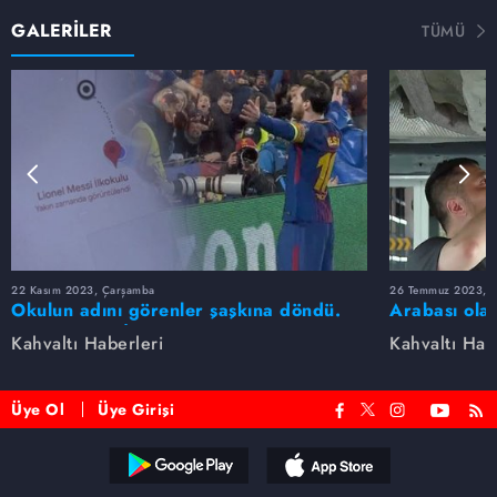
GALERİLER
TÜMÜ
22 Kasım 2023, Çarşamba
26 Temmuz 2023, 
Okulun adını görenler şaşkına döndü.
Arabası olan
Lionel Messi İlkokulu
hataya düşm
Kahvaltı Haberleri
Kahvaltı Hab
Üye Ol
Üye Girişi
Reddet