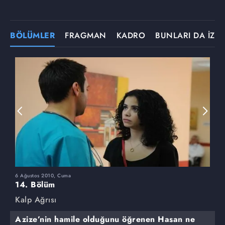
BÖLÜMLER
FRAGMAN
KADRO
BUNLARI DA İZLE
6 Ağustos 2010, Cuma
3
14. Bölüm
1
Kalp Ağrısı
K
Azize’nin hamile olduğunu öğrenen Hasan ne