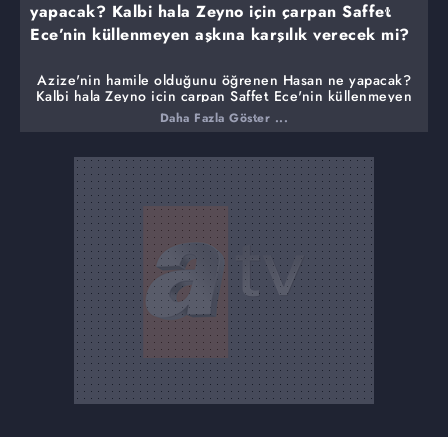
yapacak? Kalbi hala Zeyno için çarpan Saffet
Ece’nin küllenmeyen aşkına karşılık verecek mi?
Azize'nin hamile olduğunu öğrenen Hasan ne yapacak?
Kalbi hala Zeyno için çarpan Saffet Ece'nin küllenmeyen
aşkına karşılık verecek mi? Rabia'nın boşanma kararı aile
Daha Fazla Göster ...
içinde nasıl karşılanacak? Gülsüm'e korkunç iftiralar
atarak düşmanının bile yapmayacağı kalleşliği kardeşi
Nihat'a yapan Hikmet, yaptığı kötülüğün bedelini
ödeyecek mi? Kardeşinin ona yaptığı alçaklıkla gözü
dönen Nihat'ın öfkesi, Hasan'la mutluluk hayalleri kuran
Azize'yi nasıl etkileyecek?