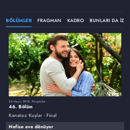
BÖLÜMLER
FRAGMAN
KADRO
BUNLARI DA İZLE
24 Mayıs 2018, Perşembe
1
46. Bölüm
4
Kanatsız Kuşlar - Final
K
Nefise eve dönüyor