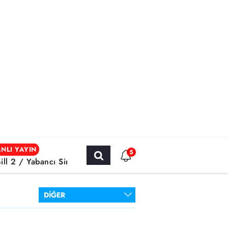
NLI YAYIN
5
Bill 2 / Yabancı Sinema