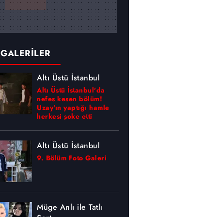
 GALERİLER
Altı Üstü İstanbul
Altı Üstü İstanbul'da
nefes kesen bölüm!
Uzay'ın yaptığı hamle
herkesi şoke etti
Altı Üstü İstanbul
9. Bölüm Foto Galeri
Müge Anlı ile Tatlı