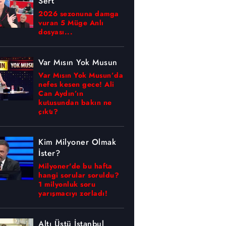
Sert
2026 sezonuna damga
vuran 5 Müge Anlı
dosyası...
Var Mısın Yok Musun
Var Mısın Yok Musun’da
nefes kesen gece! Ali
Can Aydın’ın
kutusundan bakın ne
çıktı?
Kim Milyoner Olmak
İster?
Milyoner'de bu hafta
hangi sorular soruldu?
1 milyonluk soru
yarışmacıyı zorladı!
Altı Üstü İstanbul