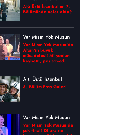
Altı Üstü İstanbul'un 7.
Bölümünde neler oldu?
Var Mısın Yok Musun
Var Mısın Yok Musun'da
Altan'ın büyük
mücadelesi! Milyonları
kaybetti, pes etmedi
Altı Üstü İstanbul
8. Bölüm Foto Galeri
Var Mısın Yok Musun
Var Mısın Yok Musun'da
şok final! Dilara ne