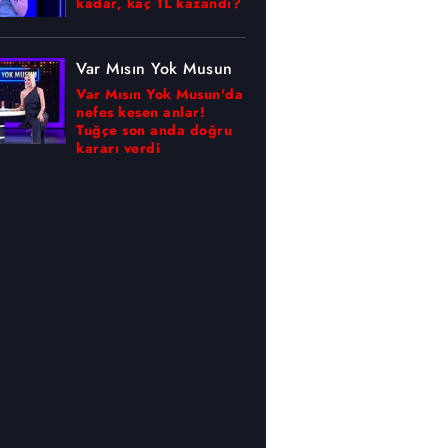
kadar, kaç TL kazandı?
Var Mısın Yok Musun
Var Mısın Yok Musun'da
nefes kesen anlar!
Tuğçe son anda doğru
kararı verdi