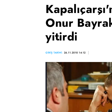
Kapalıçarşı'
Onur Bayrak
yitirdi
GİRİŞ TARİHİ:
26.11.2010 14:12