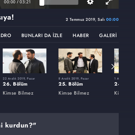
00:00
/
03:21
şıya!
2 Temmuz 2019, Salı
00:00
ADRO
BUNLARI DA İZLE
HABER
GALERİ
22 Aralık 2019, Pazar
8 Aralık 2019, Pazar
1 Aralık 2019
26. Bölüm
25. Bölüm
24. Böl
Kimse Bilmez
Kimse Bilmez
Kimse Bi
mi kurdun?"