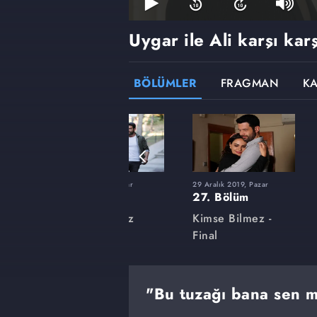
Uygar ile Ali karşı kar
BÖLÜMLER
FRAGMAN
K
r
29 Eylül 2019, Pazar
29 Aralık 2019, Pazar
15. Bölüm
27. Bölüm
z
Kimse Bilmez
Kimse Bilmez -
Final
"Bu tuzağı bana sen 