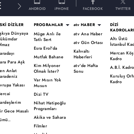
E
ANDROID
iPHONE
FACEBOOK
TWITTER
SKİ DİZİLER
PROGRAMLAR
atv HABER
DİZİ
KADROLAR
şkıya Dünyaya
Müge Anlı ile
atv Ana Haber
Altı Üstü
ükümdar
Tatlı Sert
atv Gün Ortası
İstanbul Ka
lmaz
Esra Erol'da
Kahvaltı
Mercan Köş
aradayı
Mutfak Bahane
Haberleri
Kadro
ara Para Aşk
Kim Milyoner
atv'de Hafta
A.B.İ. Kadr
en Anlat
Olmak İster?
Sonu
Kuruluş Or
aradeniz
Var Mısın Yok
Kadro
vrupa Yakası
Musun
ercai
Dizi TV
ardeşlerim
Nihat Hatipoğlu
Programları
ir Gece Masalı
Akika ve Sahara
ümü..
Filmler