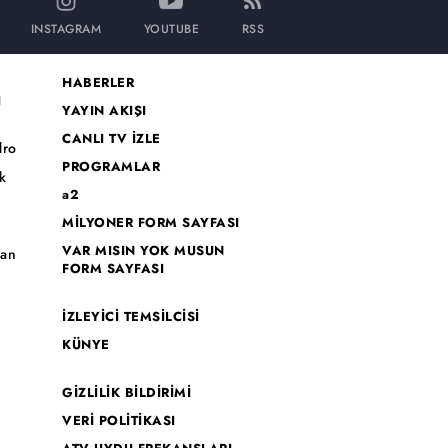
INSTAGRAM
YOUTUBE
RSS
HABERLER
I
YAYIN AKIŞI
CANLI TV İZLE
dro
PROGRAMLAR
k
a2
MİLYONER FORM SAYFASI
o
VAR MISIN YOK MUSUN
han
FORM SAYFASI
İZLEYİCİ TEMSİLCİSİ
KÜNYE
GİZLİLİK BİLDİRİMİ
VERİ POLİTİKASI