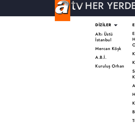
HER YERD
DİZİLER
E
E
Altı Üstü
H
İstanbul
O
Mercan Köşk
K
A.B.İ.
K
Kuruluş Orhan
S
K
A
H
K
B
T