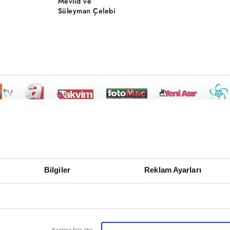
Mevlid ve
Süleyman Çelebi
Bilgiler
Reklam Ayarları
Seçime İzin Ver