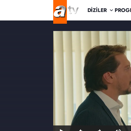
DİZİLER
PROG