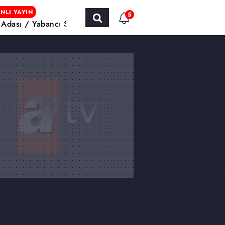
NLI YAYIN
5
h Adası / Yabancı Sinema