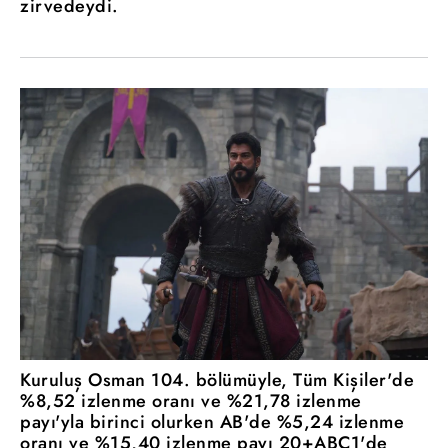
zirvedeydi.
Kuruluş Osman 104. bölümüyle, Tüm Kişiler'de
%8,52 izlenme oranı ve %21,78 izlenme
payı'yla birinci olurken AB'de %5,24 izlenme
oranı ve %15,40 izlenme payı 20+ABC1'de