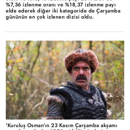
%7,36 izlenme oranı ve %18,37 izlenme payı
elde ederek diğer iki kategoride de Çarşamba
gününün en çok izlenen dizisi oldu.
'Kuruluş Osman'ın 23 Kasım Çarşamba akşamı