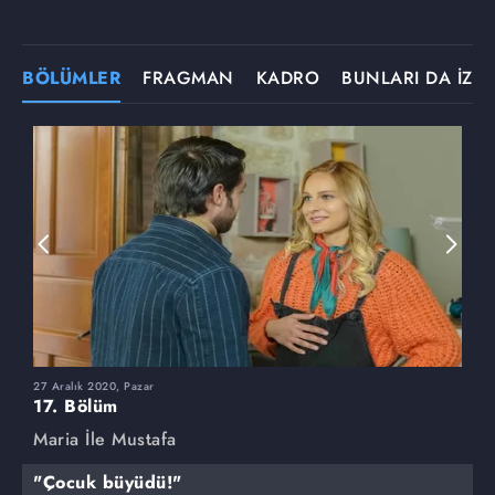
BÖLÜMLER
FRAGMAN
KADRO
BUNLARI DA İZLE
27 Aralık 2020, Pazar
2
17. Bölüm
1
Maria İle Mustafa
M
"Çocuk büyüdü!"