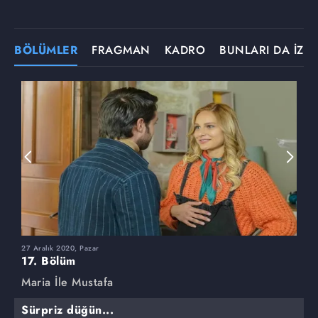
BÖLÜMLER
FRAGMAN
KADRO
BUNLARI DA İZLE
27 Aralık 2020, Pazar
2
17. Bölüm
1
Maria İle Mustafa
M
Sürpriz düğün...