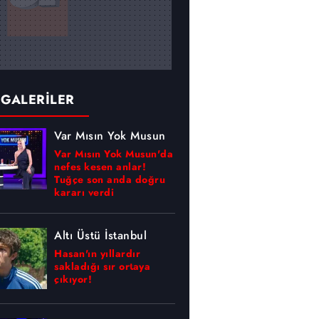
 GALERİLER
Var Mısın Yok Musun
Var Mısın Yok Musun'da
nefes kesen anlar!
Tuğçe son anda doğru
kararı verdi
Altı Üstü İstanbul
Hasan'ın yıllardır
sakladığı sır ortaya
çıkıyor!