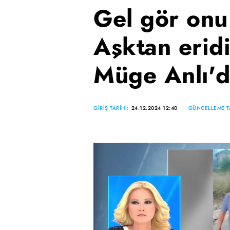
Gel gör onu
Aşktan eridi
Müge Anlı'd
GİRİŞ TARİHİ:
24.12.2024 12:40
GÜNCELLEME TA