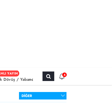
NLI YAYIN
4
k Dövüş / Yabancı Sinema