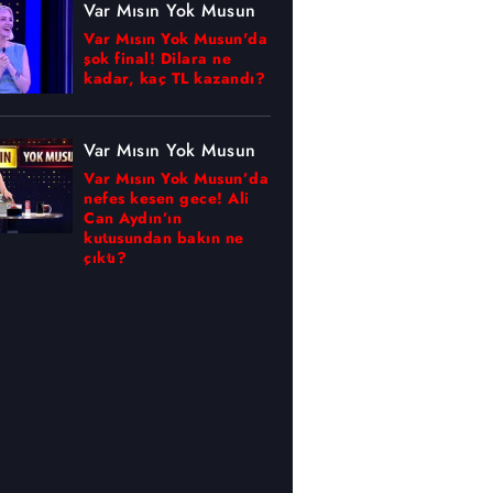
Var Mısın Yok Musun
Var Mısın Yok Musun'da
şok final! Dilara ne
kadar, kaç TL kazandı?
Var Mısın Yok Musun
Var Mısın Yok Musun’da
nefes kesen gece! Ali
Can Aydın’ın
kutusundan bakın ne
çıktı?