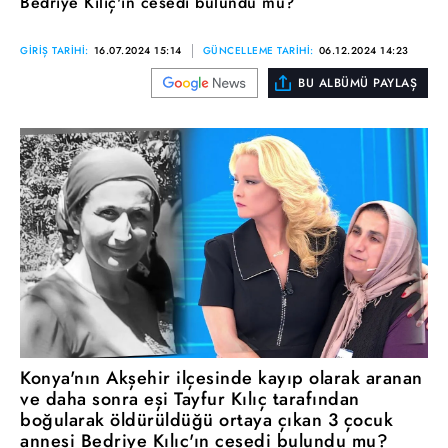
Bedriye Kılıç'ın cesedi bulundu mu?
GİRİŞ TARİHİ:
16.07.2024 15:14
GÜNCELLEME TARİHİ:
06.12.2024 14:23
BU ALBÜMÜ PAYLAŞ
Konya'nın Akşehir ilçesinde kayıp olarak aranan
ve daha sonra eşi Tayfur Kılıç tarafından
boğularak öldürüldüğü ortaya çıkan 3 çocuk
annesi Bedriye Kılıç'ın cesedi bulundu mu?