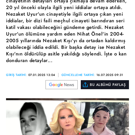
cinayetinin detayları ortaya çıkmaya devam ederken,
20 yıl önceki olayla ilgili yeni iddialar ortaya atıldı.
Nezaket Uyur'un cinayetiyle ilgili ortaya çıkan yeni
iddialar, bir dizi faili meçhul cinayeti barındıran seri
katil vakası olabileceğini gündeme getirdi. Nezaket
Uyur'un ölümüne yardım eden Nihat Önel'in 2004-
2005 yıllarında Nezaket Kışı'yı da ortadan kaldırmış
olabileceği iddia edildi. Bir başka detay ise Nezaket
Kışı'nın öldürülüp asitle yakıldığı söylendi. İşte o kan
donduran detaylar...
GİRİŞ TARİHİ:
07.01.2025 13:04
GÜNCELLEME TARİHİ:
16.07.2025 09:31
BU ALBÜMÜ PAYLAŞ