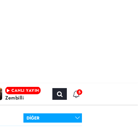
CANLI YAYIN
5
Zembilli