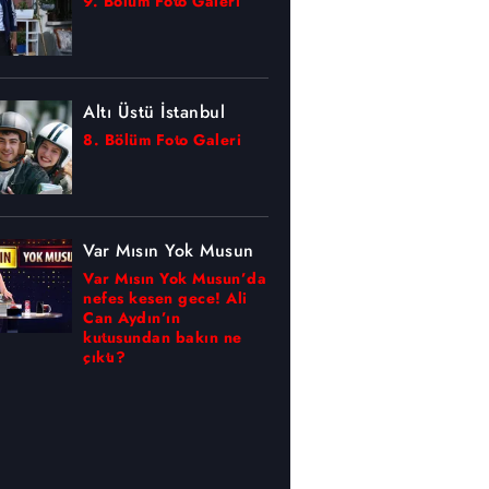
9. Bölüm Foto Galeri
Altı Üstü İstanbul
8. Bölüm Foto Galeri
Var Mısın Yok Musun
Var Mısın Yok Musun’da
nefes kesen gece! Ali
Can Aydın’ın
kutusundan bakın ne
çıktı?