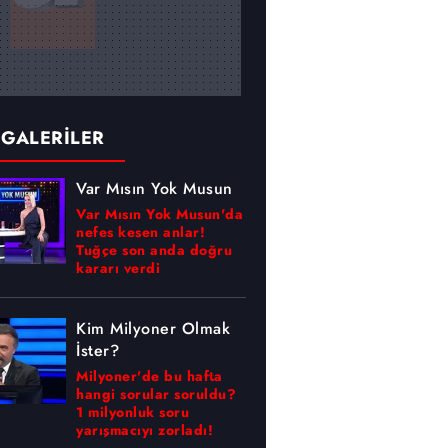
 GALERİLER
Var Mısın Yok Musun
Var Mısın Yok Musun'da
nefes kesen anlar!
Tuğçe son anda doğru
kararı verdi
Kim Milyoner Olmak
İster?
Milyoner'de bu hafta
hangi sorular soruldu?
1 milyonluk soru
yarışmacıyı zorladı!