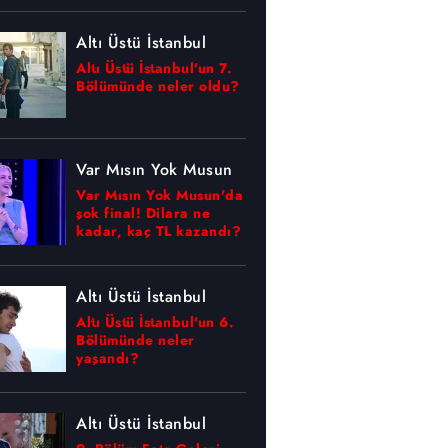
Altı Üstü İstanbul
Altı Üstü İstanbul'un 7.
Bölümünde neler oldu?
Var Mısın Yok Musun
Var Mısın Yok Musun'da
şok final! Dilara ne
kadar, kaç TL kazandı?
Altı Üstü İstanbul
Altı Üstü İstanbul'un 6.
Bölümünde neler
yaşandı?
Altı Üstü İstanbul