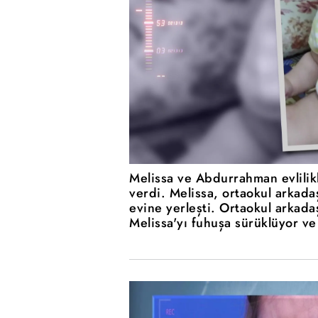
Melissa ve Abdurrahman evlili
verdi. Melissa, ortaokul arkadaş
evine yerleşti. Ortaokul arkada
Melissa'yı fuhuşa sürüklüyor ve 