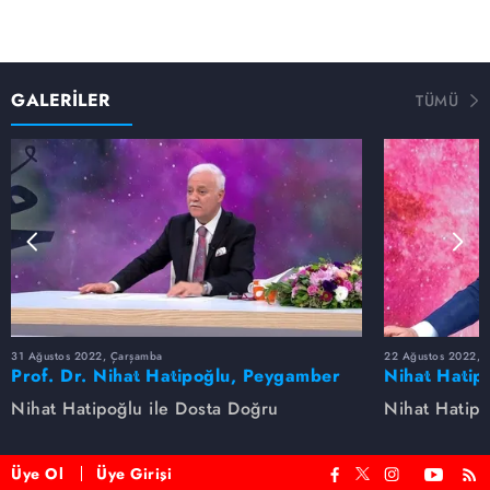
GALERİLER
TÜMÜ
31 Ağustos 2022, Çarşamba
22 Ağustos 2022, P
Prof. Dr. Nihat Hatipoğlu, Peygamber
Nihat Hatip
Efendimizi anlatıyor
anlatıyor...
Nihat Hatipoğlu ile Dosta Doğru
Nihat Hatipo
Üye Ol
Üye Girişi