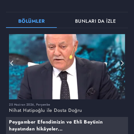
BÖLÜMLER
BUNLARI DA İZLE
25 Haziran 2026, Perşembe
1
Nihat Hatipoğlu ile Dosta Doğru
N
Peygamber Efendimizin ve Ehli Beytinin
hayatından hikâyeler...