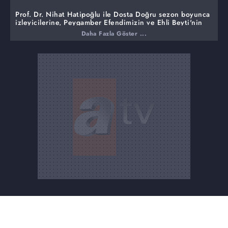
Prof. Dr. Nihat Hatipoğlu ile Dosta Doğru sezon boyunca
izleyicilerine, Peygamber Efendimizin ve Ehli Beyti'nin
hayatından çok özel, çarpıcı hikâyeleri paylaşmaya ve
Daha Fazla Göster ...
peygamberler tarihinden o döneme ait olaylarla ilgili
bilgileri vermeye devam ediyor.
Bu haftaki programında ise,
Mahşer nasıl bir yerdir?
Mahşerde hesap nasıl sorulacak?
Mahşerin dehşeti Peygamber Efendimize nasıl gösterildi?