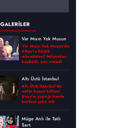
 GALERİLER
Var Mısın Yok Musun
Var Mısın Yok Musun'da
Altan'ın büyük
mücadelesi! Milyonları
kaybetti, pes etmedi
Altı Üstü İstanbul
Altı Üstü İstanbul'da
nefes kesen bölüm!
Uzay'ın yaptığı hamle
herkesi şoke etti
Müge Anlı ile Tatlı
Sert