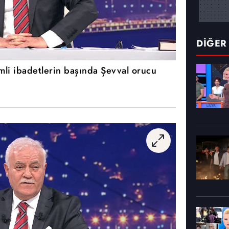
DİĞER
li ibadetlerin başında Şevval orucu