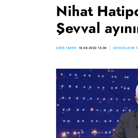
Nihat Hatip
Şevval ayını
GİRİŞ TARİHİ:
18.05.2022 15:38
GÜNCELLEME TA