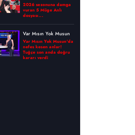
2026 sezonuna damga
vuran 5 Müge Anlı
dosyası...
Var Mısın Yok Musun
Var Mısın Yok Musun'da
nefes kesen anlar!
Tuğçe son anda doğru
kararı verdi