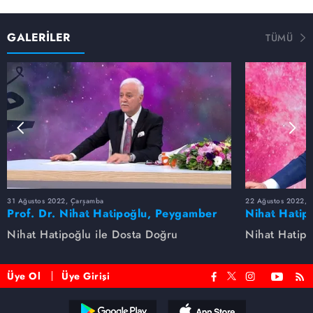
GALERİLER
TÜMÜ
31 Ağustos 2022, Çarşamba
22 Ağustos 2022, P
Prof. Dr. Nihat Hatipoğlu, Peygamber
Nihat Hatip
Efendimizi anlatıyor
anlatıyor...
Nihat Hatipoğlu ile Dosta Doğru
Nihat Hatipo
Üye Ol
Üye Girişi