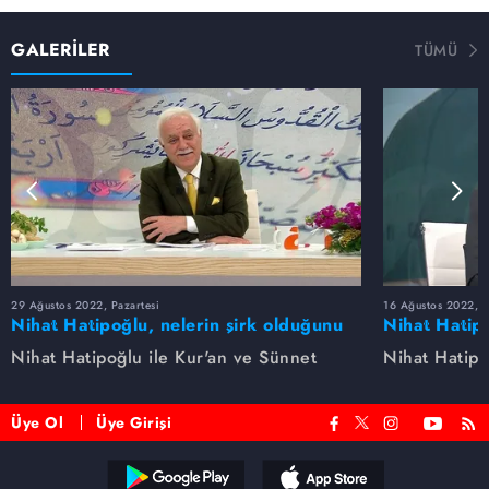
GALERİLER
TÜMÜ
29 Ağustos 2022, Pazartesi
16 Ağustos 2022, S
Nihat Hatipoğlu, nelerin şirk olduğunu
Nihat Hatipo
anlatıyor...
anlatıyor...
Nihat Hatipoğlu ile Kur'an ve Sünnet
Nihat Hatipo
Üye Ol
Üye Girişi
Reddet