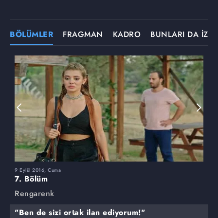
BÖLÜMLER
FRAGMAN
KADRO
BUNLARI DA İZLE
9 Eylül 2016, Cuma
2
7. Bölüm
6
Rengarenk
R
"Ben de sizi ortak ilan ediyorum!"