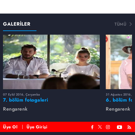
GALERİLER
TÜMÜ
07 Eylül 2016, Çarşamba
31 Ağustos 2016, 
7. bölüm fotogaleri
6. bölüm fot
Rengarenk
Rengarenk
Üye Ol
Üye Girişi