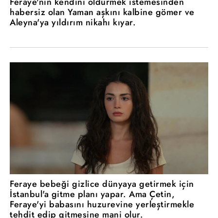
Feraye'nin kendini öldürmek istemesinden
habersiz olan Yaman aşkını kalbine gömer ve
Aleyna'ya yıldırım nikahı kıyar.
Feraye bebeği gizlice dünyaya getirmek için
İstanbul'a gitme planı yapar. Ama Çetin,
Feraye'yi babasını huzurevine yerleştirmekle
tehdit edip gitmesine mani olur.