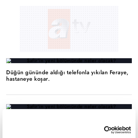
Düğün gününde aldığı telefonla yıkılan Feraye,
hastaneye koşar.
Reddet
Yaman'ı yaralı bir halde gören Feraye, perişan
olur ve kendisini suçlar.