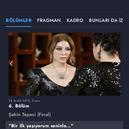
BÖLÜMLER
FRAGMAN
KADRO
BUNLARI DA İZLE
28 Aralık 2018, Cuma
2
6. Bölüm
5
Şahin Tepesi (Final)
Ş
"Bir ilk yaşıyorum seninle..."