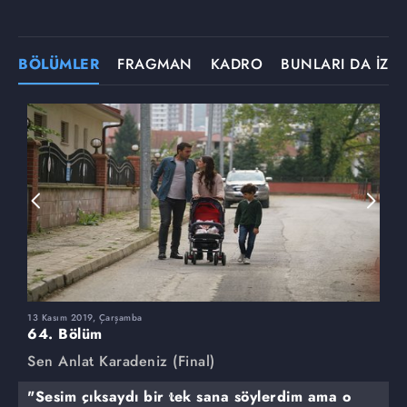
BÖLÜMLER
FRAGMAN
KADRO
BUNLARI DA İZLE
13 Kasım 2019, Çarşamba
6
64. Bölüm
6
Sen Anlat Karadeniz (Final)
S
"Sesim çıksaydı bir tek sana söylerdim ama o