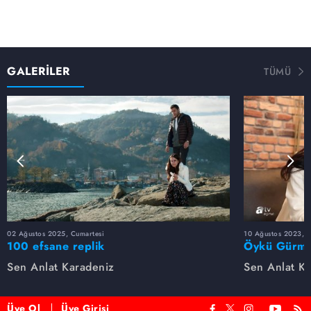
GALERİLER
TÜMÜ
02 Ağustos 2025, Cumartesi
10 Ağustos 2023, 
100 efsane replik
Öykü Gürman
Sen Anlat Karadeniz
Sen Anlat K
Üye Ol
Üye Girişi