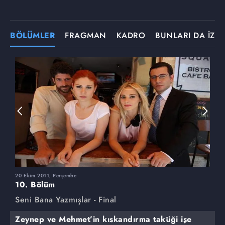
BÖLÜMLER
FRAGMAN
KADRO
BUNLARI DA İZLE
20 Ekim 2011, Perşembe
1
10. Bölüm
9
Seni Bana Yazmışlar - Final
S
Zeynep ve Mehmet’in kıskandırma taktiği işe