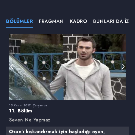
BÖLÜMLER
FRAGMAN
KADRO
BUNLARI DA İZLE
15 Kasım 2017, Çarşamba
8
11. Bölüm
1
Seven Ne Yapmaz
S
Ozan’ı kıskandırmak için başladığı oyun,