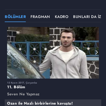
BÖLÜMLER
FRAGMAN
KADRO
BUNLARI DA İZLE
15 Kasım 2017, Çarşamba
8
11. Bölüm
1
Seven Ne Yapmaz
S
Ozan ile Nazlı birbirlerine kavuştu!