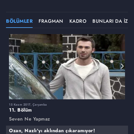
BÖLÜMLER
FRAGMAN
KADRO
BUNLARI DA İZLE
15 Kasım 2017, Çarşamba
8
11. Bölüm
1
Seven Ne Yapmaz
S
Ozan, Nazlı'yı aklından çıkaramıyor!