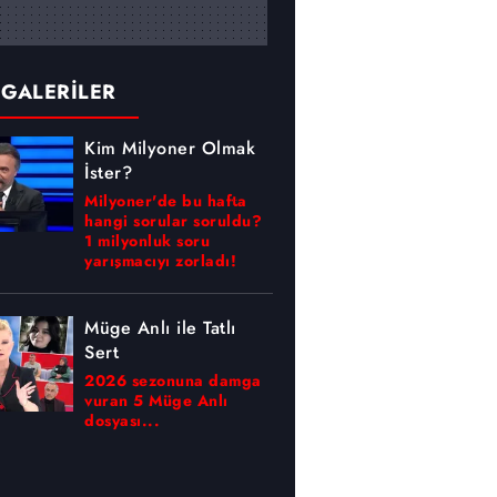
 GALERİLER
Kim Milyoner Olmak
İster?
Milyoner'de bu hafta
hangi sorular soruldu?
1 milyonluk soru
yarışmacıyı zorladı!
Müge Anlı ile Tatlı
Sert
2026 sezonuna damga
vuran 5 Müge Anlı
dosyası...