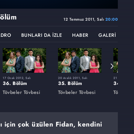
Bölüm
12 Temmuz 2011, Salı
20:00
ADRO
BUNLARI DA İZLE
HABER
GALERİ
17 Ocak 2012, Salı
20 Aralık 2011, Salı
21 Aralık 201
36. Bölüm
35. Bölüm
34. Böl
Tövbeler Tövbesi
Tövbeler Tövbesi
Tövbeler
ğı için çok üzülen Fidan, kendini