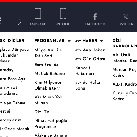
E
ANDROID
iPHONE
FACEBOOK
TWITTER
SKİ DİZİLER
PROGRAMLAR
atv HABER
DİZİ
KADROLAR
şkıya Dünyaya
Müge Anlı ile
atv Ana Haber
Altı Üstü
ükümdar
Tatlı Sert
atv Gün Ortası
İstanbul Ka
lmaz
Esra Erol'da
Kahvaltı
Mercan Köş
aradayı
Mutfak Bahane
Haberleri
Kadro
ara Para Aşk
Kim Milyoner
atv'de Hafta
A.B.İ. Kadr
en Anlat
Olmak İster?
Sonu
Kuruluş Or
aradeniz
Var Mısın Yok
Kadro
vrupa Yakası
Musun
ercai
Dizi TV
ardeşlerim
Nihat Hatipoğlu
Programları
ir Gece Masalı
Akika ve Sahara