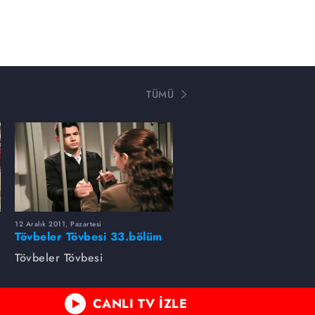
TÜMÜ
12 Aralık 2011, Pazartesi
Tövbeler Tövbesi 33.bölüm
fotoğrafları
Tövbeler Tövbesi
CANLI TV İZLE