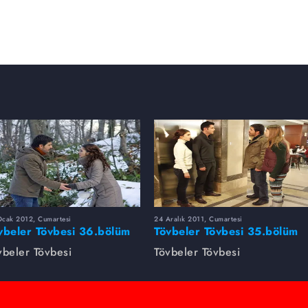
Ocak 2012, Cumartesi
24 Aralık 2011, Cumartesi
vbeler Tövbesi 36.bölüm
Tövbeler Tövbesi 35.bölüm
toğrafları
fotoğrafları
vbeler Tövbesi
Tövbeler Tövbesi