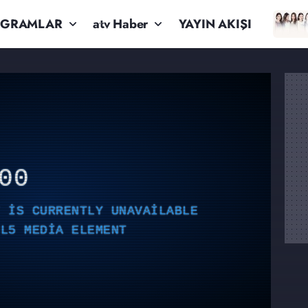
OGRAMLAR
atv Haber
YAYIN AKIŞI
00
T IS CURRENTLY UNAVAILABLE
ML5 MEDIA ELEMENT