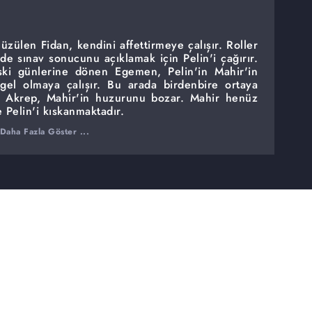
 üzülen Fidan, kendini affettirmeye çalışır. Roller
de sınav sonucunu açıklamak için Pelin'i çağırır.
ski günlerine dönen Egemen, Pelin'in Mahir'in
ngel olmaya çalışır. Bu arada birdenbire ortaya
isi Akrep, Mahir'in huzurunu bozar. Mahir henüz
 Pelin'i kıskanmaktadır.
Daha Fazla Göster ...