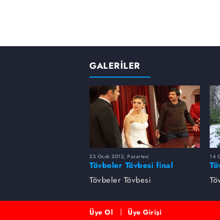
GALERİLER
23 Ocak 2012, Pazartesi
14 
Tövbeler Tövbesi final
Tö
bölümü fotoğrafları
fo
Tövbeler Tövbesi
Tö
Üye Ol
Üye Girişi