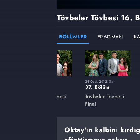
Tövbeler Tövbesi
16. 
BÖLÜMLER
FRAGMAN
K
6 Eylül 2011, Salı
24 Ocak 2012, Salı
23. Bölüm
37. Bölüm
besi
Tövbeler Tövbesi
Tövbeler Tövbesi -
Final
Oktay'ın kalbini kırdı
affettirmeye çalışır.