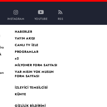
INSTAGRAM
YOUTUBE
RSS
HABERLER
I
YAYIN AKIŞI
CANLI TV İZLE
dro
PROGRAMLAR
k
a2
MİLYONER FORM SAYFASI
o
VAR MISIN YOK MUSUN
han
FORM SAYFASI
İZLEYİCİ TEMSİLCİSİ
KÜNYE
GİZLİLİK BİLDİRİMİ