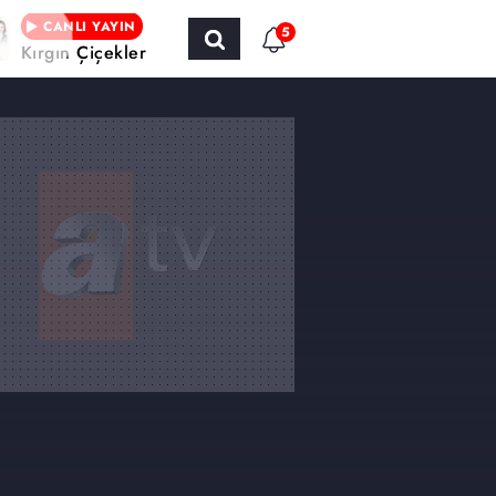
CANLI YAYIN
5
Kırgın Çiçekler