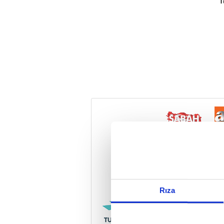
T
Reddet
Rıza