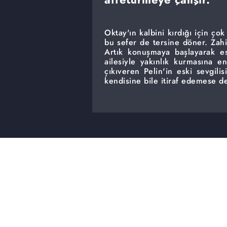
Oktay'ın kalbini kırdığı için çok
bu sefer de tersine döner. Zahi
Artık konuşmaya başlayarak e
ailesiyle yakınlık kurmasına e
çıkıveren Pelin'in eski sevgil
kendisine bile itiraf edemese de