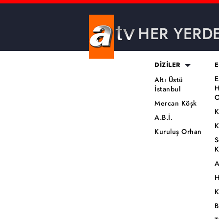
HER YERD
DİZİLER
E
E
Altı Üstü
H
İstanbul
O
Mercan Köşk
K
A.B.İ.
K
Kuruluş Orhan
S
K
A
H
K
B